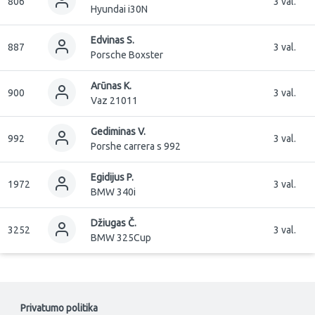
806
3 val.
Hyundai i30N
Edvinas S.
887
3 val.
Porsche Boxster
Arūnas K.
900
3 val.
Vaz 21011
Gediminas V.
992
3 val.
Porshe carrera s 992
Egidijus P.
1972
3 val.
BMW 340i
Džiugas Č.
3252
3 val.
BMW 325Cup
Privatumo politika