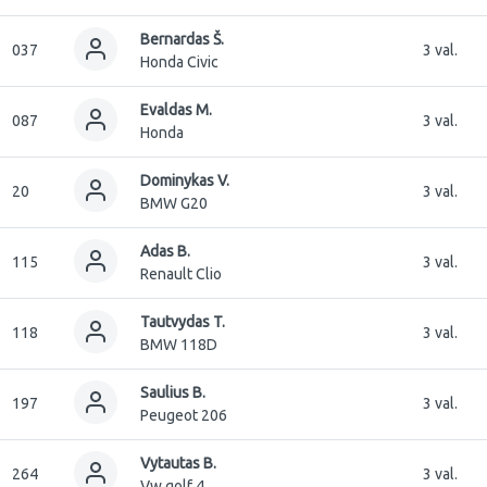
Bernardas Š.
037
3 val.
Honda Civic
Evaldas M.
087
3 val.
Honda
Dominykas V.
20
3 val.
BMW G20
Adas B.
115
3 val.
Renault Clio
Tautvydas T.
118
3 val.
BMW 118D
Saulius B.
197
3 val.
Peugeot 206
Vytautas B.
264
3 val.
Vw golf 4