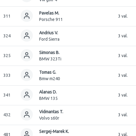
Pavelas M.
311
3 val.
Porsche 911
Andrius V.
324
3 val.
Ford Sierra
Simonas B.
325
3 val.
BMW 323Ti
Tomas G.
333
3 val.
Bmw m240
Alanas D.
341
3 val.
BMW 135
Vidmantas T.
432
3 val.
Volvo s60r
Sergej-Marek K.
481
3 val.