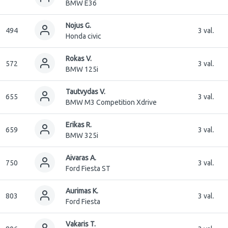
BMW E36
Nojus G.
494
3 val.
Honda civic
Rokas V.
572
3 val.
BMW 125i
Tautvydas V.
655
3 val.
BMW M3 Competition Xdrive
Erikas R.
659
3 val.
BMW 325i
Aivaras A.
750
3 val.
Ford Fiesta ST
Aurimas K.
803
3 val.
Ford Fiesta
Vakaris T.