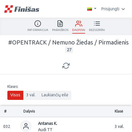
Prisijungti
INFORMACIJA
PARAIŠKOS
DALYVIAI
REZULTATAI
#OPENTRACK / Nemuno Žiedas / Pirmadienis
27
Klasės:
Visos
3 val.
Laukiančių eilė
#
Dalyvis
Klasė
Antanas K.
032
3 val.
Audi TT