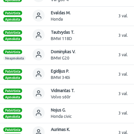
Evaldas M.
Patvirtinta
3 val.
Honda
Apmokėta
Tautvydas T.
Patvirtinta
3 val.
BMW 118D
Apmokėta
Dominykas V.
Patvirtinta
3 val.
BMW G20
Neapmokėta
Egidijus P.
Patvirtinta
3 val.
BMW 340i
Apmokėta
Vidmantas T.
Patvirtinta
3 val.
Volvo s60r
Apmokėta
Nojus G.
Patvirtinta
3 val.
Honda civic
Apmokėta
Aurimas K.
Patvirtinta
3 val.