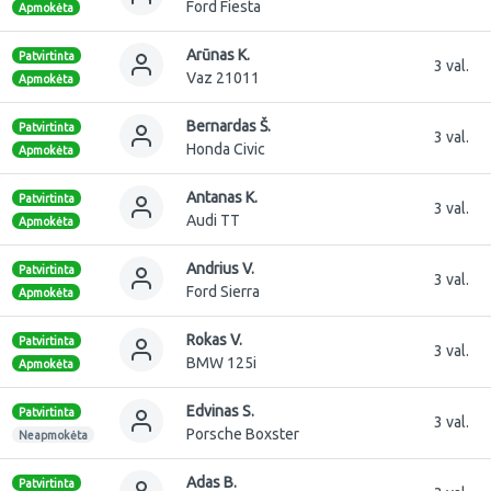
Ford Fiesta
Apmokėta
Arūnas K.
Patvirtinta
3 val.
Vaz 21011
Apmokėta
Bernardas Š.
Patvirtinta
3 val.
Honda Civic
Apmokėta
Antanas K.
Patvirtinta
3 val.
Audi TT
Apmokėta
Andrius V.
Patvirtinta
3 val.
Ford Sierra
Apmokėta
Rokas V.
Patvirtinta
3 val.
BMW 125i
Apmokėta
Edvinas S.
Patvirtinta
3 val.
Porsche Boxster
Neapmokėta
Adas B.
Patvirtinta