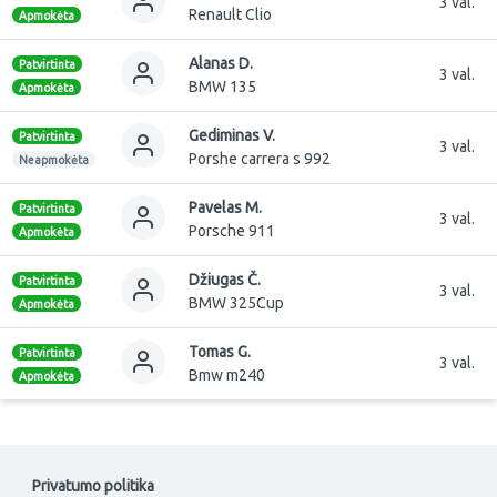
3 val.
Renault Clio
Apmokėta
Alanas D.
Patvirtinta
3 val.
BMW 135
Apmokėta
Gediminas V.
Patvirtinta
3 val.
Porshe carrera s 992
Neapmokėta
Pavelas M.
Patvirtinta
3 val.
Porsche 911
Apmokėta
Džiugas Č.
Patvirtinta
3 val.
BMW 325Cup
Apmokėta
Tomas G.
Patvirtinta
3 val.
Bmw m240
Apmokėta
Privatumo politika