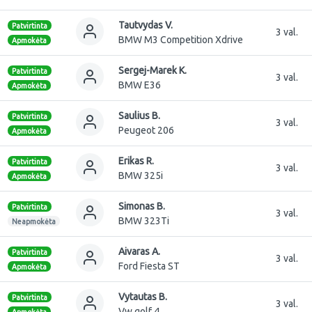
Tautvydas V.
Patvirtinta
3 val.
BMW M3 Competition Xdrive
Apmokėta
Sergej-Marek K.
Patvirtinta
3 val.
BMW E36
Apmokėta
Saulius B.
Patvirtinta
3 val.
Peugeot 206
Apmokėta
Erikas R.
Patvirtinta
3 val.
BMW 325i
Apmokėta
Simonas B.
Patvirtinta
3 val.
BMW 323Ti
Neapmokėta
Aivaras A.
Patvirtinta
3 val.
Ford Fiesta ST
Apmokėta
Vytautas B.
Patvirtinta
3 val.
Vw golf 4
Apmokėta