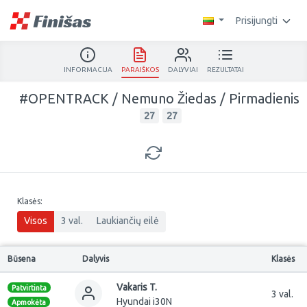
Prisijungti
INFORMACIJA
PARAIŠKOS
DALYVIAI
REZULTATAI
#OPENTRACK / Nemuno Žiedas / Pirmadienis
27
27
Klasės:
Visos
3 val.
Laukiančių eilė
Būsena
Dalyvis
Klasės
Vakaris T.
Patvirtinta
3 val.
Hyundai i30N
Apmokėta