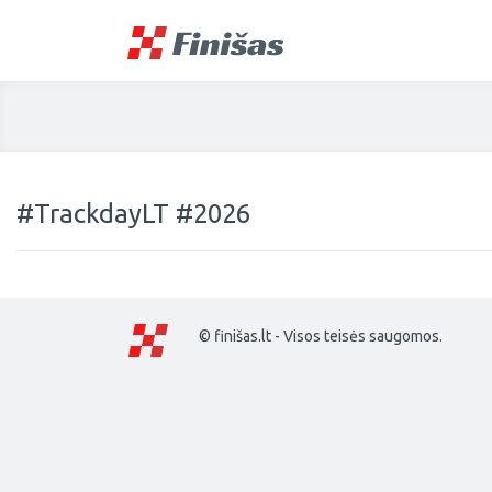
#TrackdayLT #2026
© finišas.lt - Visos teisės saugomos.