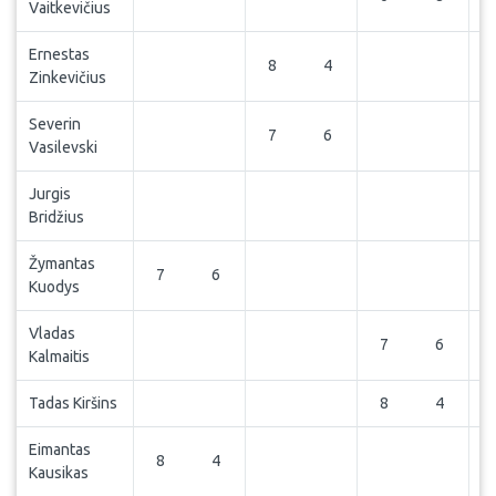
Vaitkevičius
Ernestas
8
4
Zinkevičius
Severin
7
6
Vasilevski
Jurgis
Bridžius
Žymantas
7
6
Kuodys
Vladas
7
6
Kalmaitis
Tadas Kiršins
8
4
Eimantas
8
4
Kausikas