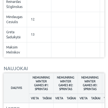
Reinardas
Ščiglinskas
Mindaugas
12
Cesiulis
Greta
13
Šaduikytė
Maksim
Melnikov
NAUJOKAI
NEMUNRING
NEMUNRING
NEMUNRING
N
WINTER
WINTER
WINTER
GAMES #1:
GAMES #2:
GAMES #3:
DALYVIS
SPRINTAS
SPRINTAS
SPRINTAS
VIETA
TAŠKAI
VIETA
TAŠKAI
VIETA
TAŠKAI
VI