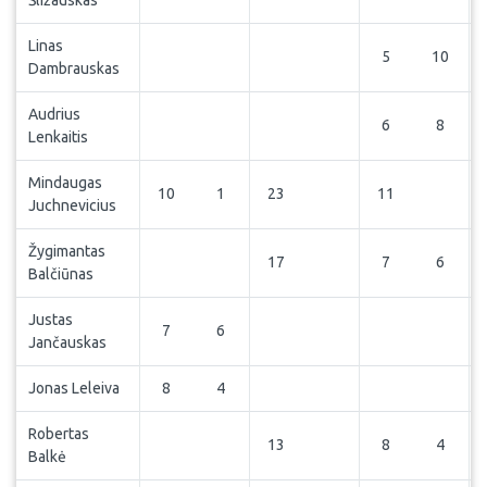
Šližauskas
Linas
5
10
Dambrauskas
Audrius
6
8
Lenkaitis
Mindaugas
10
1
23
11
Juchnevicius
Žygimantas
17
7
6
Balčiūnas
Justas
7
6
Jančauskas
Jonas Leleiva
8
4
Robertas
13
8
4
Balkė