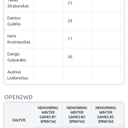
Tadas
25
Strašunskas
Dainius
29
Gudelis
Haris
17
Krušniauskas
Dangis
30
Gutparakis
Audrius
Liutkevičius
OPEN2WD
NEMUNRING
NEMUNRING
NEMUNRING
N
WINTER
WINTER
WINTER
GAMES #1:
GAMES #2:
GAMES #3:
G
DALYVIS
SPRINTAS
SPRINTAS
SPRINTAS