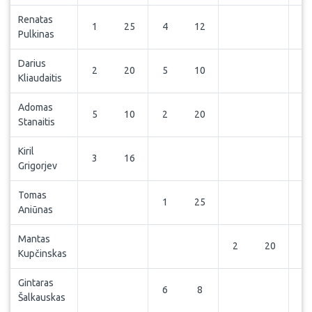
Renatas
1
25
4
12
2
Pulkinas
Darius
2
20
5
10
Kliaudaitis
Adomas
5
10
2
20
Stanaitis
Kiril
3
16
4
Grigorjev
Tomas
1
25
Aniūnas
Mantas
2
20
Kupčinskas
Gintaras
6
8
6
Šalkauskas