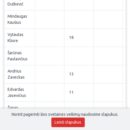
1
Dutkevič
Mindaugas
Kaušius
Vytautas
18
Kliore
Šarūnas
Paulavičius
Andrius
13
Zaveckas
Edvardas
11
Jasevičius
Žanas
1
Vasiliauskas
Norint pagerinti šios svetainės veikimą naudosime slapukus.
Leisti slapukus
Justinas
1