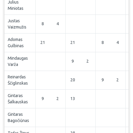
Julius
Miniotas
Justas
8
4
Vaizmužis
Adomas
21
21
8
4
Gulbinas
Mindaugas
9
2
Varža
Reinardas
20
9
2
1
Ščiglinskas
Gintaras
9
2
13
1
Šalkauskas
Gintaras
Bagočiūnas