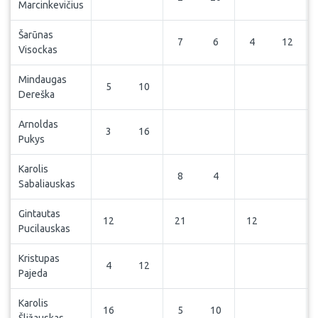
Marcinkevičius
Šarūnas
7
6
4
12
Visockas
Mindaugas
5
10
Dereška
Arnoldas
3
16
Pukys
Karolis
8
4
Sabaliauskas
Gintautas
12
21
12
Pucilauskas
Kristupas
4
12
Pajeda
Karolis
16
5
10