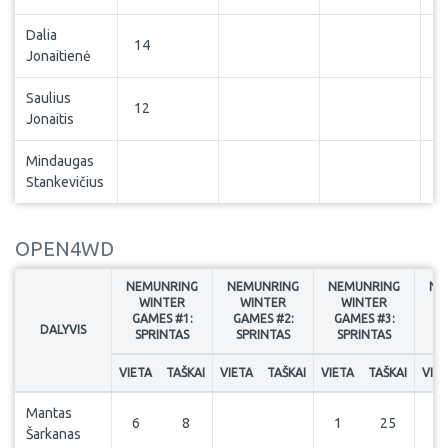
Dalia
14
Jonaitienė
Saulius
12
Jonaitis
Mindaugas
Stankevičius
OPEN4WD
NEMUNRING
NEMUNRING
NEMUNRING
NE
WINTER
WINTER
WINTER
GAMES #1:
GAMES #2:
GAMES #3:
G
DALYVIS
SPRINTAS
SPRINTAS
SPRINTAS
S
VIETA
TAŠKAI
VIETA
TAŠKAI
VIETA
TAŠKAI
VIE
Mantas
6
8
1
25
1
Šarkanas