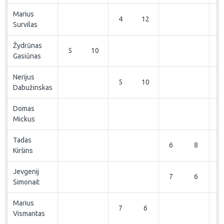
Marius
4
12
Survilas
Žydrūnas
5
10
Gasiūnas
Nerijus
5
10
Dabužinskas
Domas
6
Mickus
Tadas
6
8
Kiršins
Jevgenij
7
6
Simonait
Marius
7
6
Vismantas