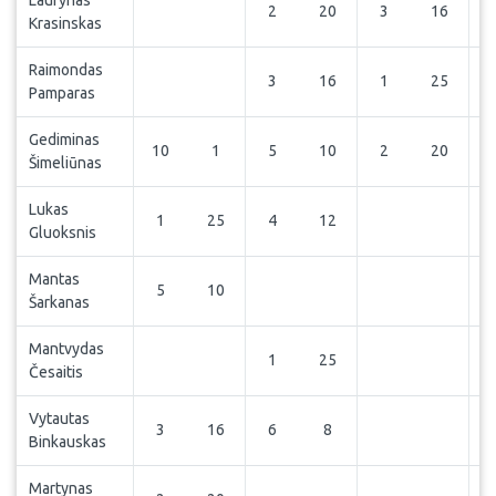
Laurynas
2
20
3
16
Krasinskas
Raimondas
3
16
1
25
Pamparas
Gediminas
10
1
5
10
2
20
Šimeliūnas
Lukas
1
25
4
12
Gluoksnis
Mantas
5
10
Šarkanas
Mantvydas
1
25
Česaitis
Vytautas
3
16
6
8
Binkauskas
Martynas