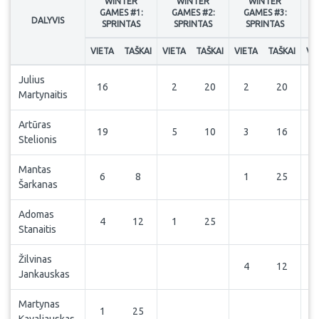
WINTER
WINTER
WINTER
GAMES #1:
GAMES #2:
GAMES #3:
DALYVIS
SPRINTAS
SPRINTAS
SPRINTAS
VIETA
TAŠKAI
VIETA
TAŠKAI
VIETA
TAŠKAI
VI
Julius
16
2
20
2
20
Martynaitis
Artūras
19
5
10
3
16
Stelionis
Mantas
6
8
1
25
Šarkanas
Adomas
4
12
1
25
Stanaitis
Žilvinas
4
12
Jankauskas
Martynas
1
25