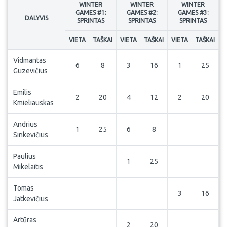
WINTER
WINTER
WINTER
GAMES #1:
GAMES #2:
GAMES #3:
DALYVIS
SPRINTAS
SPRINTAS
SPRINTAS
VIETA
TAŠKAI
VIETA
TAŠKAI
VIETA
TAŠKAI
V
Vidmantas
6
8
3
16
1
25
Guzevičius
Emilis
2
20
4
12
2
20
Kmieliauskas
Andrius
1
25
6
8
Sinkevičius
Paulius
1
25
Mikelaitis
Tomas
3
16
Jatkevičius
Artūras
2
20