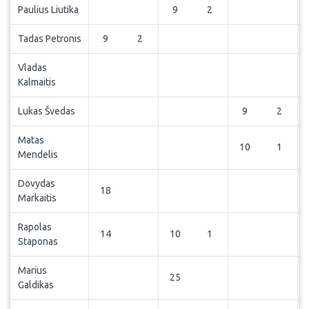
Paulius Liutika
9
2
Tadas Petronis
9
2
Vladas
Kalmaitis
Lukas Švedas
9
2
Matas
10
1
Mendelis
Dovydas
18
Markaitis
Rapolas
14
10
1
Staponas
Marius
25
Galdikas