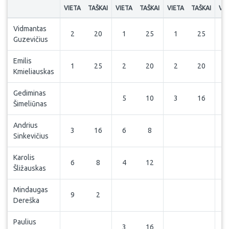
VIETA
TAŠKAI
VIETA
TAŠKAI
VIETA
TAŠKAI
VIE
Vidmantas
2
20
1
25
1
25
Guzevičius
Emilis
1
25
2
20
2
20
Kmieliauskas
Gediminas
5
10
3
16
Šimeliūnas
Andrius
3
16
6
8
Sinkevičius
Karolis
6
8
4
12
Šližauskas
Mindaugas
9
2
Dereška
Paulius
3
16