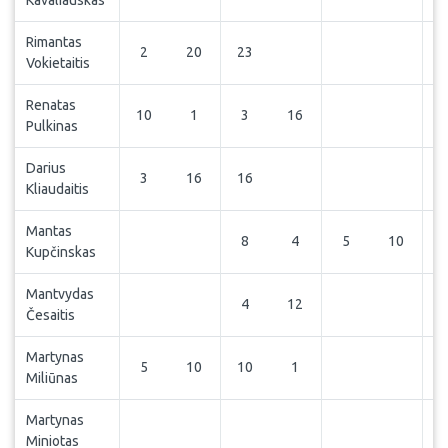
Kavaliauskas
Rimantas
2
20
23
Vokietaitis
Renatas
10
1
3
16
1
Pulkinas
Darius
3
16
16
Kliaudaitis
Mantas
8
4
5
10
Kupčinskas
Mantvydas
4
12
Česaitis
Martynas
5
10
10
1
Miliūnas
Martynas
Miniotas