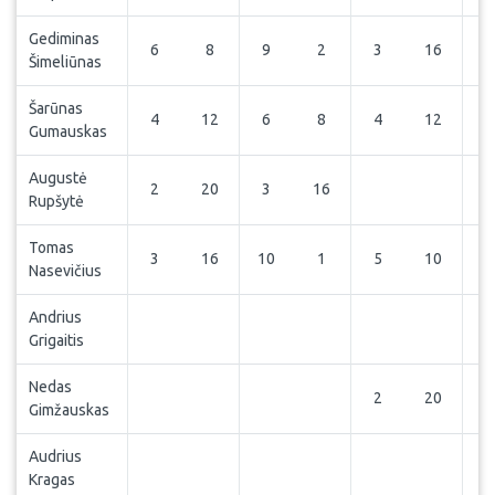
Gediminas
6
8
9
2
3
16
3
Šimeliūnas
Šarūnas
4
12
6
8
4
12
5
Gumauskas
Augustė
2
20
3
16
Rupšytė
Tomas
3
16
10
1
5
10
Nasevičius
Andrius
1
Grigaitis
Nedas
2
20
Gimžauskas
Audrius
4
Kragas