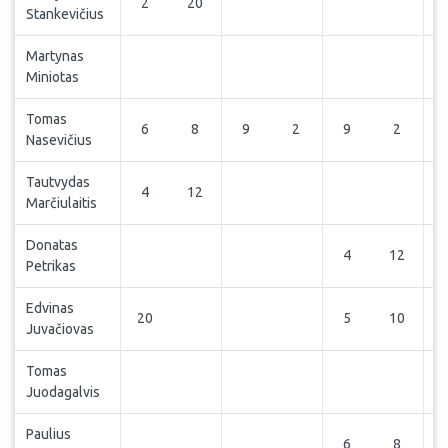
2
20
Stankevičius
Martynas
Miniotas
Tomas
6
8
9
2
9
2
Nasevičius
Tautvydas
4
12
Marčiulaitis
Donatas
4
12
Petrikas
Edvinas
20
5
10
Juvačiovas
Tomas
Juodagalvis
Paulius
6
8