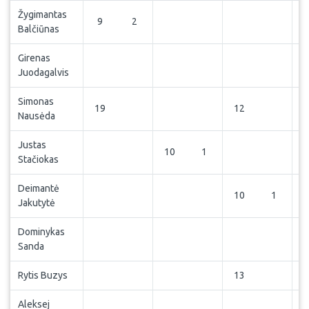
Žygimantas
9
2
Balčiūnas
Girenas
Juodagalvis
Simonas
19
12
1
Nausėda
Justas
10
1
Stačiokas
Deimantė
10
1
Jakutytė
Dominykas
Sanda
Rytis Buzys
13
Aleksej