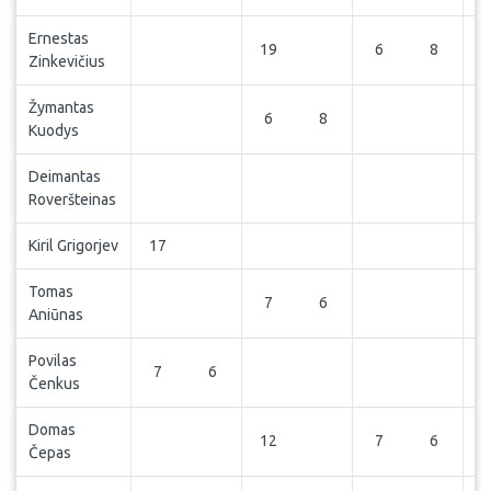
Ernestas
19
6
8
Zinkevičius
Žymantas
6
8
Kuodys
Deimantas
Roveršteinas
Kiril Grigorjev
17
Tomas
7
6
Aniūnas
Povilas
7
6
Čenkus
Domas
12
7
6
Čepas