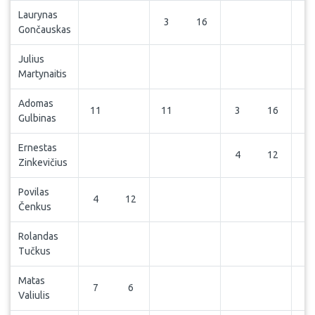
Laurynas
3
16
Gončauskas
Julius
3
Martynaitis
Adomas
11
11
3
16
Gulbinas
Ernestas
4
12
Zinkevičius
Povilas
4
12
Čenkus
Rolandas
5
Tučkus
Matas
7
6
Valiulis