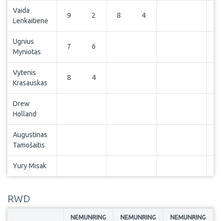
Vaida
9
2
8
4
Lenkaitienė
Ugnius
7
6
Myniotas
Vytenis
8
4
Krasauskas
Drew
Holland
Augustinas
Tamošaitis
Yury Misak
RWD
NEMUNRING
NEMUNRING
NEMUNRING