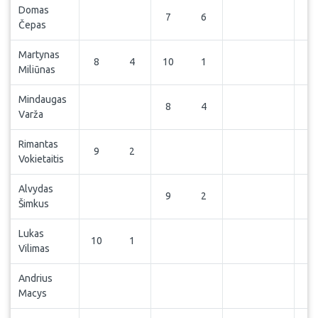
Domas
7
6
Čepas
Martynas
8
4
10
1
Miliūnas
Mindaugas
8
4
Varža
Rimantas
9
2
Vokietaitis
Alvydas
9
2
Šimkus
Lukas
10
1
Vilimas
Andrius
Macys