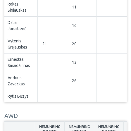
Rokas
11
Siniauskas
Dalia
16
Jonaitienė
Vytenis
21
20
Grajauskas
Ernestas
12
Smaidžiūnas
Andrius
26
Zaveckas
Rytis Buzys
AWD
NEMUNRING
NEMUNRING
NEMUNRING
N