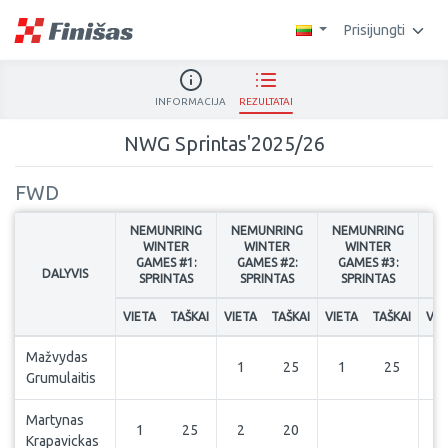
Prisijungti
INFORMACIJA
REZULTATAI
NWG Sprintas'2025/26
FWD
NEMUNRING
NEMUNRING
NEMUNRING
N
WINTER
WINTER
WINTER
GAMES #1:
GAMES #2:
GAMES #3:
G
DALYVIS
SPRINTAS
SPRINTAS
SPRINTAS
VIETA
TAŠKAI
VIETA
TAŠKAI
VIETA
TAŠKAI
VIE
Mažvydas
1
25
1
25
2
Grumulaitis
Martynas
1
25
2
20
Krapavickas