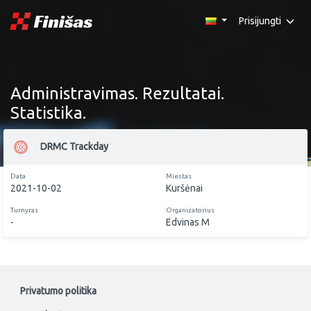
Prisijungti
Administravimas. Rezultatai.
Statistika.
DRMC Trackday
Data
Miestas
2021-10-02
Kuršėnai
Turnyras
Organizatorius
-
Edvinas M
Privatumo politika