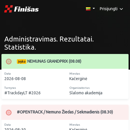
Prisijungti
Administravimas. Rezultatai.
Statistika.
NEMUNAS GRANDPRIX (08.08)
Įvyko
Data
Miestas
2026-08-08
Kačerginė
Turnyras
Organizatorius
#TrackdayLT #2026
Slalomo akademija
#OPENTRACK / Nemuno Žiedas / Sekmadienis (08.30)
Data
Miestas
2026-08-30
Kačerginė