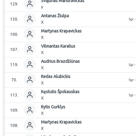
Svajūnas
Mandravickas
129
.
x
Antanas
Žiulpa
130
.
5gr 
X
Martynas
Krapavickas
100
.
X
Vilmantas
Karalius
107
.
X
Audrius
Brazdžiūnas
119
.
5gr 
X
Redas
Alubickis
70
.
5gr 
X
Kęstutis
Špokauskas
113
.
5gr 
X
Rytis
Gurklys
109
.
X
Martynas
Krapavickas
108
.
X