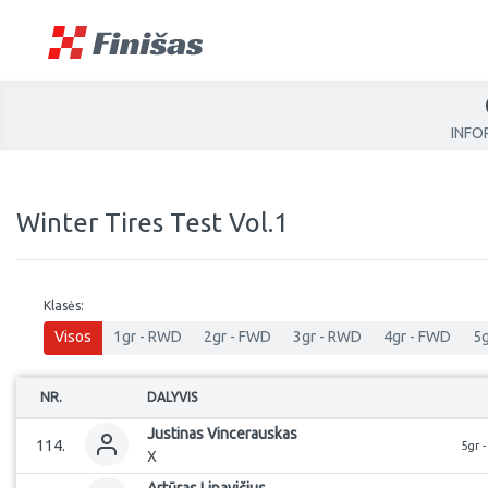
INFO
Winter Tires Test Vol.1
Klasės:
Visos
1gr - RWD
2gr - FWD
3gr - RWD
4gr - FWD
5g
NR.
DALYVIS
Justinas
Vincerauskas
114
.
5gr 
X