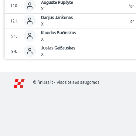
Augustė
Rupšytė
120
.
5gr 
X
Darijus
Jankūnas
121
.
5gr 
X
Klaudas
Bučinskas
91
.
X
Justas
Gaižauskas
94
.
X
© finišas.lt - Visos teisės saugomos.