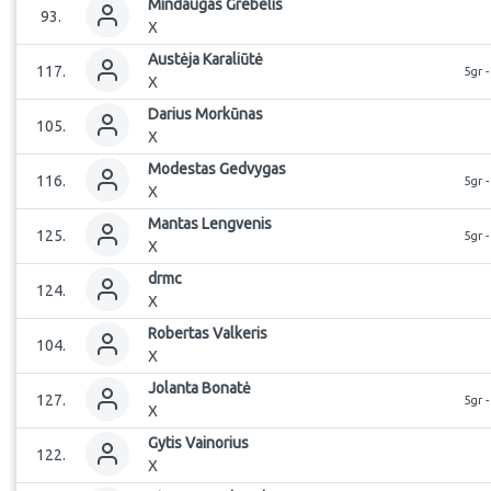
Mindaugas
Grebelis
93
.
X
Austėja
Karaliūtė
117
.
5gr 
X
Darius
Morkūnas
105
.
X
Modestas
Gedvygas
116
.
5gr 
X
Mantas
Lengvenis
125
.
5gr 
X
drmc
124
.
X
Robertas
Valkeris
104
.
X
Jolanta
Bonatė
127
.
5gr 
X
Gytis
Vainorius
122
.
X