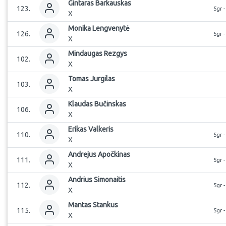
Gintaras
Barkauskas
123
.
5gr 
X
Monika
Lengvenytė
126
.
5gr 
X
Mindaugas
Rezgys
102
.
X
Tomas
Jurgilas
103
.
X
Klaudas
Bučinskas
106
.
X
Erikas
Valkeris
110
.
5gr 
X
Andrejus
Apočkinas
111
.
5gr 
X
Andrius
Simonaitis
112
.
5gr 
X
Mantas
Stankus
115
.
5gr 
X