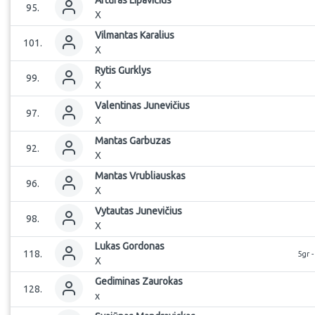
Artūras
Lipavičius
95
.
X
Vilmantas
Karalius
101
.
X
Rytis
Gurklys
99
.
X
Valentinas
Junevičius
97
.
X
Mantas
Garbuzas
92
.
X
Mantas
Vrubliauskas
96
.
X
Vytautas
Junevičius
98
.
X
Lukas
Gordonas
118
.
5gr 
X
Gediminas
Zaurokas
128
.
x