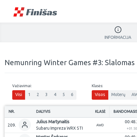
INFORMACIJA
Nemunring Winter Games #3: Slalomas
Važiavimai:
Klasės:
Visi
1
2
3
4
5
6
Visos
Moterų
A
NR.
DALYVIS
KLASĖ
BANDOMASI
Julius
Martynaitis
00:48.
209
.
AWD
Subaru Impreza WRX STI
+
01.5