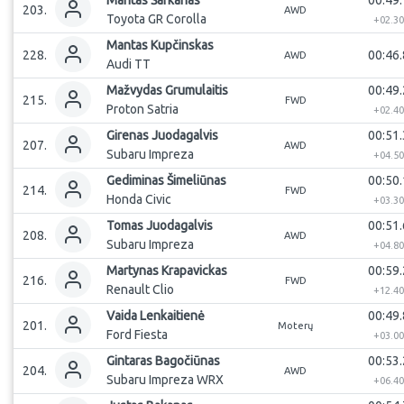
Mantas
Šarkanas
00:49.
203
.
AWD
Toyota GR Corolla
+
02.3
Mantas
Kupčinskas
228
.
00:46.
AWD
Audi TT
Mažvydas
Grumulaitis
00:49.
215
.
FWD
Proton Satria
+
02.4
Girenas
Juodagalvis
00:51.
207
.
AWD
Subaru Impreza
+
04.5
Gediminas
Šimeliūnas
00:50.
214
.
FWD
Honda Civic
+
03.3
Tomas
Juodagalvis
00:51.
208
.
AWD
Subaru Impreza
+
04.8
Martynas
Krapavickas
00:59.
216
.
FWD
Renault Clio
+
12.4
Vaida
Lenkaitienė
00:49.
201
.
Moterų
Ford Fiesta
+
03.0
Gintaras
Bagočiūnas
00:53.
204
.
AWD
Subaru Impreza WRX
+
06.4