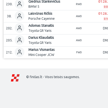
Giedrius
Stankevičius
01:26.
230
.
RWD
BMW 5
0:0
Laisvūnas
Ričkis
01:26.
38
.
AWD
Porsche Cayenne
0:1
Adomas
Stanaitis
202
.
DN
AWD
Toyota GR Yaris
Darius
Kliaudaitis
205
.
DN
AWD
Toyota GR Yaris
Marius
Vismantas
212
.
DN
FWD
Mini Cooper JCW
© finišas.lt - Visos teisės saugomos.