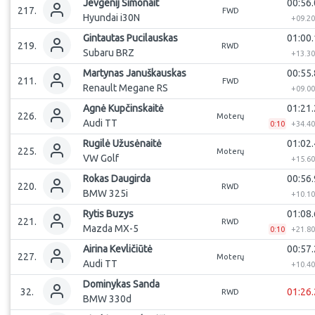
Jevgenij
Simonait
00:56.
217
.
FWD
Hyundai i30N
+
09.2
Gintautas
Pucilauskas
01:00.
219
.
RWD
Subaru BRZ
+
13.3
Martynas
Januškauskas
00:55.
211
.
FWD
Renault Megane RS
+
09.0
Agnė
Kupčinskaitė
01:21.
226
.
Moterų
Audi TT
0:10
+
34.4
Rugilė
Užusėnaitė
01:02.
225
.
Moterų
VW Golf
+
15.6
Rokas
Daugirda
00:56.
220
.
RWD
BMW 325i
+
10.1
Rytis
Buzys
01:08.
221
.
RWD
Mazda MX-5
0:10
+
21.8
Airina
Kevličiūtė
00:57.
227
.
Moterų
Audi TT
+
10.4
Dominykas
Sanda
32
.
01:26.
RWD
BMW 330d