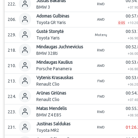
Justas
Bakanas
00:54.
222
.
RWD
BMW 3
+
07.9
Adomas
Gulbinas
00:57.
206
.
AWD
Toyota GR Yaris
0:05
+
10.2
Gustė
Stonytė
00:53.
229
.
Moterų
Toyota Yaris
+
06.9
Mindaugas
Juchnevicius
00:52.
218
.
RWD
BMW 328ti
+
06.0
Mindaugas
Kaušius
00:53.
210
.
AWD
Porsche Panamera
+
06.8
Vytenis
Krasauskas
00:53.
213
.
FWD
Renault Clio
+
06.2
Arūnas
Giriūnas
00:54.
224
.
FWD
Renault Clio
+
07.4
Matas
Mendelis
00:55.
223
.
RWD
BMW Z4 E85
+
08.5
Justinas
Saldukas
231
.
01:26.
RWD
Toyota MR2