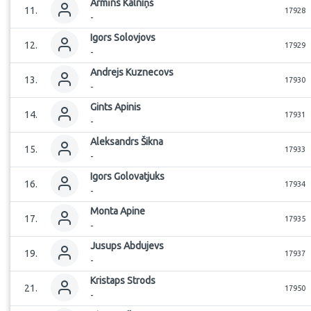
Armīns
Kalniņš
11
.
17928
-
Igors
Solovjovs
12
.
17929
-
Andrejs
Kuznecovs
13
.
17930
-
Gints
Apinis
14
.
17931
-
Aleksandrs
Šikna
15
.
17933
-
Igors
Golovatjuks
16
.
17934
-
Monta
Apine
17
.
17935
-
Jusups
Abdujevs
19
.
17937
-
Kristaps
Strods
21
.
17950
-