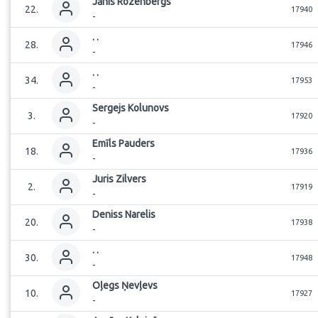
Jānis
Rozenbergs
22
.
17940
-
.
.
28
.
17946
-
.
.
34
.
17953
-
Sergejs
Kolunovs
3
.
17920
-
Emīls
Pauders
18
.
17936
-
Juris
Zilvers
2
.
17919
-
Deniss
Narelis
20
.
17938
-
.
.
30
.
17948
-
Oļegs
Ņevļevs
10
.
17927
-