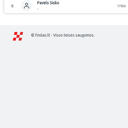
Pavels
Sisko
9
.
17926
-
© finišas.lt - Visos teisės saugomos.