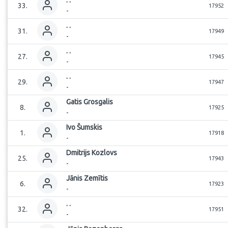
.
.
33
.
17952
-
.
.
31
.
17949
-
.
.
27
.
17945
-
.
.
29
.
17947
-
Gatis
Grosgalis
8
.
17925
-
Ivo
Šumskis
1
.
17918
-
Dmitrijs
Kozlovs
25
.
17943
-
Jānis
Zemītis
6
.
17923
-
.
.
32
.
17951
-