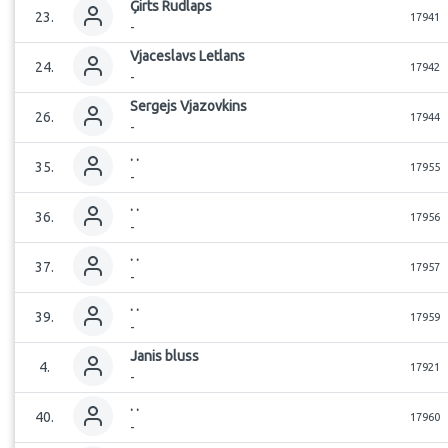
Ģirts
Rudlaps
23
.
17941
-
Vjaceslavs
Letlans
24
.
17942
-
Sergejs
Vjazovkins
26
.
17944
-
.
.
35
.
17955
-
.
.
36
.
17956
-
.
.
37
.
17957
-
.
.
39
.
17959
-
Janis
bluss
4
.
17921
-
.
.
40
.
17960
-