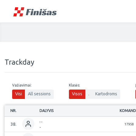
Trackday
Važiavimai:
Klasės:
Visi
All sessions
Visos
.
Kartodroms
NR.
DALYVIS
KOMAND
.
.
38
.
17958
-