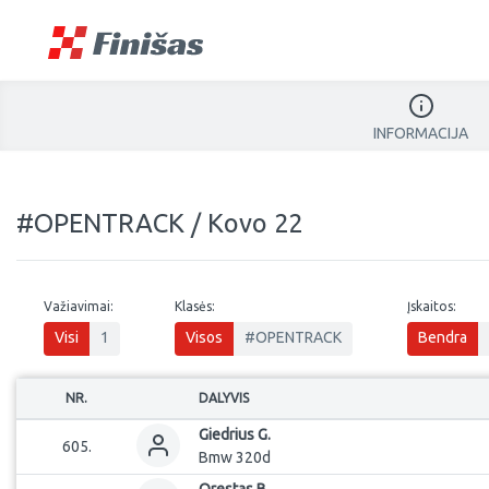
INFORMACIJA
#OPENTRACK / Kovo 22
Važiavimai:
Klasės:
Įskaitos:
Visi
1
Visos
#OPENTRACK
Bendra
NR.
DALYVIS
Giedrius
G.
605
.
Bmw 320d