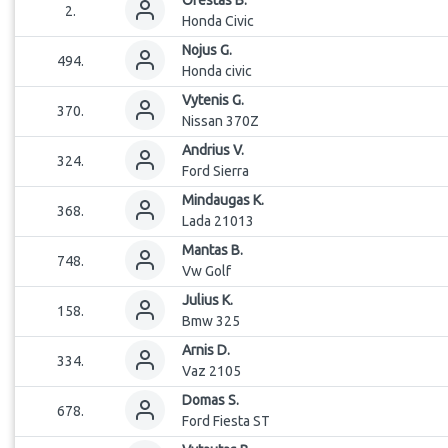
Orestas
B.
2
.
Honda Civic
Nojus
G.
494
.
Honda civic
Vytenis
G.
370
.
Nissan 370Z
Andrius
V.
324
.
Ford Sierra
Mindaugas
K.
368
.
Lada 21013
Mantas
B.
748
.
Vw Golf
Julius
K.
158
.
Bmw 325
Arnis
D.
334
.
Vaz 2105
Domas
S.
678
.
Ford Fiesta ST