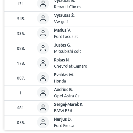
Vytautas
B.
131
.
Renault Clio rs
Vytautas
Ž.
545
.
Vw golf
Marius
V.
335
.
Ford focus st
Justas
G.
088
.
Mitsubishi colt
Rokas
N.
178
.
Chevrolet Camaro
Evaldas
M.
087
.
Honda
Audrius
B.
1
.
Opel Astra Gsi
Sergej-Marek
K.
481
.
BMW E36
Nerijus
D.
055
.
Ford Fiesta