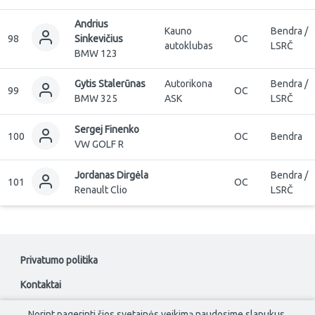
Andrius
Kauno
Bendra /
98
Sinkevičius
OC
autoklubas
LSRČ
BMW 123
Gytis Stalerūnas
Autorikona
Bendra /
99
OC
BMW 325
ASK
LSRČ
Sergej Finenko
100
OC
Bendra
VW GOLF R
Jordanas Dirgėla
Bendra /
101
OC
Renault Clio
LSRČ
Privatumo politika
Kontaktai
Norint pagerinti šios svetainės veikimą naudosime slapukus.