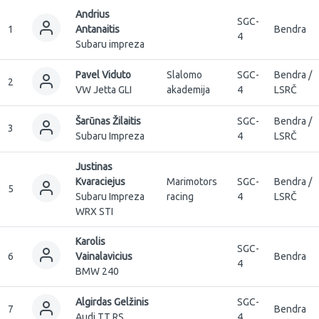
Andrius
SGC-
1
Antanaitis
Bendra
4
Subaru impreza
Pavel Viduto
Slalomo
SGC-
Bendra /
2
VW Jetta GLI
akademija
4
LSRČ
Šarūnas Žilaitis
SGC-
Bendra /
3
Subaru Impreza
4
LSRČ
Justinas
Kvaraciejus
Marimotors
SGC-
Bendra /
5
Subaru Impreza
racing
4
LSRČ
WRX STI
Karolis
SGC-
6
Vainalavicius
Bendra
4
BMW 240
Algirdas Gelžinis
SGC-
7
Bendra
Audi TT RS
4