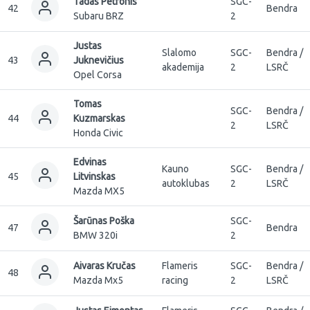
Tadas Petronis
SGC-
42
Bendra
Subaru BRZ
2
Justas
Slalomo
SGC-
Bendra /
43
Juknevičius
akademija
2
LSRČ
Opel Corsa
Tomas
SGC-
Bendra /
44
Kuzmarskas
2
LSRČ
Honda Civic
Edvinas
Kauno
SGC-
Bendra /
45
Litvinskas
autoklubas
2
LSRČ
Mazda MX5
Šarūnas Poška
SGC-
47
Bendra
BMW 320i
2
Aivaras Kručas
Flameris
SGC-
Bendra /
48
Mazda Mx5
racing
2
LSRČ