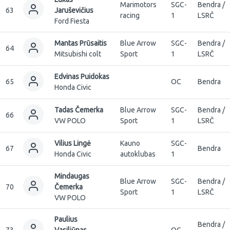
Marimotors
SGC-
Bendra /
63
Jaruševičius
racing
1
LSRČ
Ford Fiesta
Mantas Prūsaitis
Blue Arrow
SGC-
Bendra /
64
Mitsubishi colt
Sport
1
LSRČ
Edvinas Puidokas
65
OC
Bendra
Honda Civic
Tadas Čemerka
Blue Arrow
SGC-
Bendra /
66
VW POLO
Sport
1
LSRČ
Vilius Lingė
Kauno
SGC-
67
Bendra
Honda Civic
autoklubas
1
Mindaugas
Blue Arrow
SGC-
Bendra /
70
Čemerka
Sport
1
LSRČ
VW POLO
Paulius
Bendra /
73
Vasiliūnas
OC