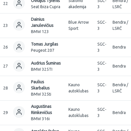
Ovidijus Tylenis
Slalomo
SGC-
Bendra /
22
Seat Ibiza Cupra
akademija
3
LSRČ
Dainius
Blue Arrow
SGC-
Bendra /
23
Janulevičius
Sport
3
LSRČ
BMW 123
Tomas Jurgilas
SGC-
26
Bendra
Peugeot 207
3
Audrius Šuminas
SGC-
27
Bendra
BMW 325TI
3
Paulius
Kauno
SGC-
Bendra /
28
Skarbalius
autoklubas
3
LSRČ
BMW 325ti
Augustinas
Kauno
SGC-
29
Rimkevičius
Bendra
autoklubas
3
BMW 316i