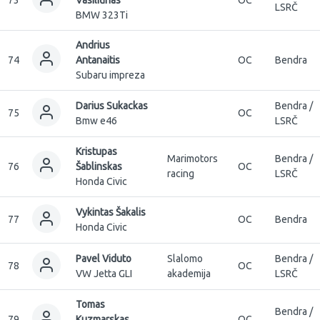
LSRČ
BMW 323Ti
Andrius
74
Antanaitis
OC
Bendra
Subaru impreza
Darius Sukackas
Bendra /
75
OC
Bmw e46
LSRČ
Kristupas
Marimotors
Bendra /
76
Šablinskas
OC
racing
LSRČ
Honda Civic
Vykintas Šakalis
77
OC
Bendra
Honda Civic
Pavel Viduto
Slalomo
Bendra /
78
OC
VW Jetta GLI
akademija
LSRČ
Tomas
Bendra /
79
Kuzmarskas
OC