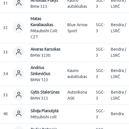
Arnoldas Pukys
Kauno
SGC-
Bendra /
31
Bmw 325
autoklubas
3
LSRČ
Matas
Kavaliauskas
Blue Arrow
SGC-
Bendra /
32
Mitaubishi Colt
Sport
3
LSRČ
CZT
Aivaras Karsokas
SGC-
Bendra /
33
BMW 323ti
3
LSRČ
Andrius
Kauno
SGC-
Bendra /
34
Sinkevičius
autoklubas
3
LSRČ
BMW 123
Gytis Stalerūnas
Autorikona
SGC-
Bendra /
35
BMW 325
ASK
3
LSRČ
Silvija Planutytė
SGC-
40
Bendra
Mitsubishi colt
3