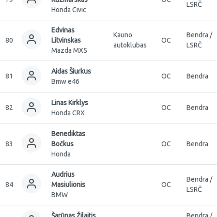
LSRČ
Honda Civic
Edvinas
Kauno
Bendra /
80
Litvinskas
OC
autoklubas
LSRČ
Mazda MX5
Aidas Šiurkus
81
OC
Bendra
Bmw e46
Linas Kirklys
82
OC
Bendra
Honda CRX
Benediktas
83
Bočkus
OC
Bendra
Honda
Audrius
Bendra /
84
Masiulionis
OC
LSRČ
BMW
Šarūnas Žilaitis
Bendra /