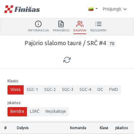
Prisijungti
INFORMACIJA
PARAIŠKOS
DALYVIAI
REZULTATAI
Pajūrio slalomo taurė / SRČ #4
70
Klasės:
Visos
SGC-1
SGC-2
SGC-3
SGC-4
OC
FWD
Įskaitos:
Bendra
LSRČ
Neįskaitoje
#
Dalyvis
Komanda
Klasė
Įskaitos