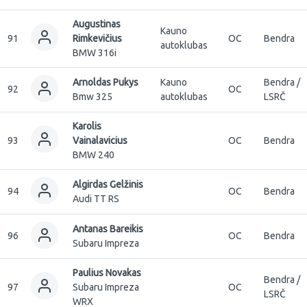
Augustinas
Kauno
91
Rimkevičius
OC
Bendra
autoklubas
BMW 316i
Arnoldas Pukys
Kauno
Bendra /
92
OC
Bmw 325
autoklubas
LSRČ
Karolis
93
Vainalavicius
OC
Bendra
BMW 240
Algirdas Gelžinis
94
OC
Bendra
Audi TT RS
Antanas Bareikis
96
OC
Bendra
Subaru Impreza
Paulius Novakas
Bendra /
97
Subaru Impreza
OC
LSRČ
WRX