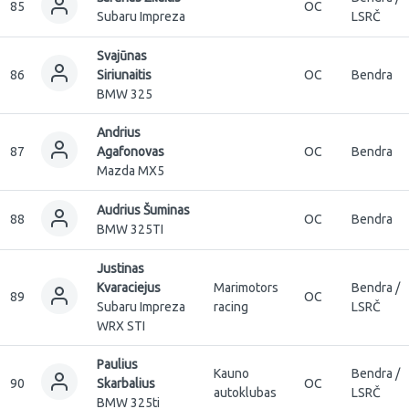
85
OC
Subaru Impreza
LSRČ
Svajūnas
86
Siriunaitis
OC
Bendra
BMW 325
Andrius
87
Agafonovas
OC
Bendra
Mazda MX5
Audrius Šuminas
88
OC
Bendra
BMW 325TI
Justinas
Kvaraciejus
Marimotors
Bendra /
89
OC
Subaru Impreza
racing
LSRČ
WRX STI
Paulius
Kauno
Bendra /
90
Skarbalius
OC
autoklubas
LSRČ
BMW 325ti