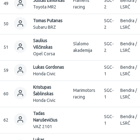
Justas Eimontas
Flameris
SGC-
Bendra /
49
Toyota MR2
racing
2
LSRČ
Tomas Putanas
SGC-
Bendra /
50
Subaru BRZ
2
LSRČ
Saulius
Slalomo
SGC-
Bendra /
51
Vilčinskas
akademija
2
LSRČ
Opel Corsa
Lukas Gordonas
SGC-
Bendra /
59
Honda Civic
1
LSRČ
Kristupas
Marimotors
SGC-
Bendra /
60
Šablinskas
racing
1
LSRČ
Honda Civic
Tadas
SGC-
Bendra /
62
Naruševičius
1
LSRČ
VAZ 2101
Lukas