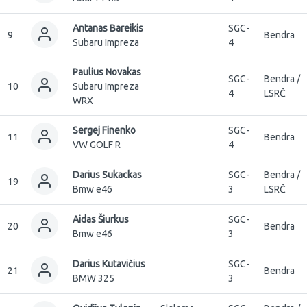
Antanas Bareikis
SGC-
9
Bendra
Subaru Impreza
4
Paulius Novakas
SGC-
Bendra /
10
Subaru Impreza
4
LSRČ
WRX
Sergej Finenko
SGC-
11
Bendra
VW GOLF R
4
Darius Sukackas
SGC-
Bendra /
19
Bmw e46
3
LSRČ
Aidas Šiurkus
SGC-
20
Bendra
Bmw e46
3
Darius Kutavičius
SGC-
21
Bendra
BMW 325
3