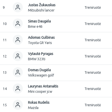
Justas Žukauskas
9
Treniruotė
Mitsubishi lancer
Simas Daugėla
10
Treniruotė
Bmw e46
Adomas Gulbinas
11
Treniruotė
Toyota GR Yaris
Vytautė Pyragas
12
Treniruotė
BMW 323ti
Domas Dugėla
13
Treniruotė
Volkswagen golf
Laurynas Antanaitis
14
Treniruotė
Mini cooper jcw
Rokas Rudelis
15
Treniruotė
Mazda