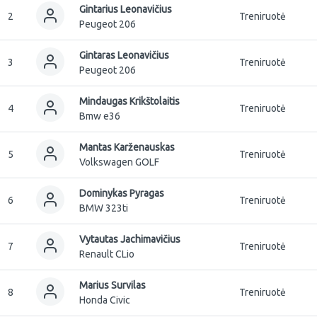
Gintarius Leonavičius
2
Treniruotė
Peugeot 206
Gintaras Leonavičius
3
Treniruotė
Peugeot 206
Mindaugas Krikštolaitis
4
Treniruotė
Bmw e36
Mantas Karženauskas
5
Treniruotė
Volkswagen GOLF
Dominykas Pyragas
6
Treniruotė
BMW 323ti
Vytautas Jachimavičius
7
Treniruotė
Renault CLio
Marius Survilas
8
Treniruotė
Honda Civic