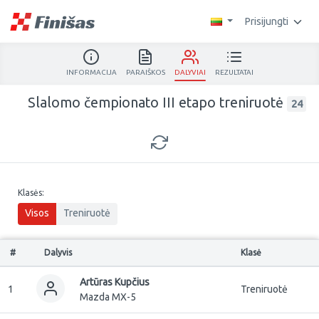
Prisijungti
INFORMACIJA
PARAIŠKOS
DALYVIAI
REZULTATAI
Slalomo čempionato III etapo treniruotė
24
Klasės:
Visos
Treniruotė
#
Dalyvis
Klasė
Artūras Kupčius
1
Treniruotė
Mazda MX-5