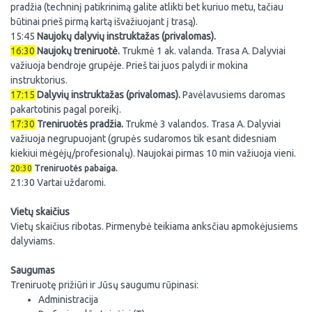
pradžia (techninį patikrinimą galite atlikti bet kuriuo metu, tačiau
būtinai prieš pirmą kartą išvažiuojant į trasą).
15:45
Naujokų d
alyvių instruktažas (privalomas).
16:30
Naujokų treniruotė.
Trukmė 1 ak. valanda. Trasa A. Dalyviai
važiuoja bendroje grupėje. Prieš tai juos palydi ir mokina
instruktorius.
17:15
Dalyvių instruktažas (privalomas).
Pavėlavusiems daromas
pakartotinis pagal poreikį.
17:30
Tr
eniruotės pradžia.
Trukmė 3 valandos. Trasa A. Dalyviai
važiuoja negrupuojant (grupės sudaromos tik esant didesniam
kiekiui mėgėjų/profesionalų). Naujokai pirmas 10 min važiuoja vieni.
20:30
Treniruotės pabaiga.
21:30 Vartai uždaromi.
Vietų skaičius
Vietų skaičius ribotas. Pirmenybė teikiama anksčiau apmokėjusiems
dalyviams.
Saugumas
Treniruotę prižiūri ir Jūsų saugumu rūpinasi:
Administracija