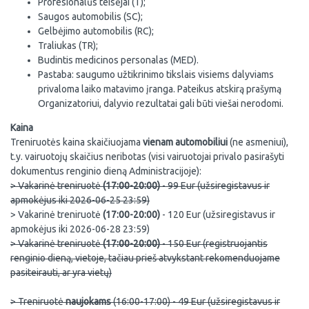
Profesionalūs teisėjai (T);
Saugos automobilis (SC);
Gelbėjimo automobilis (RC);
Traliukas (TR);
Budintis medicinos personalas (MED).
Pastaba: saugumo užtikrinimo tikslais visiems dalyviams
privaloma laiko matavimo įranga. Pateikus atskirą prašymą
Organizatoriui, dalyvio rezultatai gali būti viešai nerodomi.
Kaina
Treniruotės kaina skaičiuojama
vienam automobiliui
(ne asmeniui),
t.y. vairuotojų skaičius neribotas (visi vairuotojai privalo pasirašyti
dokumentus renginio dieną Administracijoje):
> Vakarinė treniruotė
(17:00-20:00)
- 99 Eur (užsiregistavus ir
apmokėjus iki 2026-06-25 23:59)
> Vakarinė treniruotė
(17:00-20:00)
- 120 Eur (užsiregistavus ir
apmokėjus iki 2026-06-28 23:59)
> Vakarinė treniruotė
(17:00-20:00)
- 150 Eur (registruojantis
renginio dieną, vietoje, tačiau prieš atvykstant rekomenduojame
pasiteirauti, ar yra vietų)
> Treniruotė
naujokams
(16:00-17:00) - 49 Eur (užsiregistavus ir