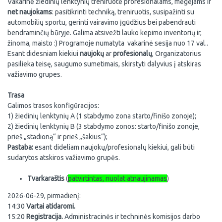
Vakarinė žiedinių lenktynių treniruotė profesionalams, mėgėjams ir
net naujokams
: pasitikrinti techniką, treniruotis, susipažinti su
automobilių sportu, gerinti vairavimo įgūdžius bei pabendrauti
bendraminčių būryje. Galima atsivežti lauko kepimo inventorių ir,
žinoma, maisto :) Programoje numatyta vakarinė sesija nuo 17 val..
Esant didesniam kiekiui
naujokų
ar
profesionalų
, Organizatorius
pasilieka teisę, saugumo sumetimais, skirstyti dalyvius į atskiras
važiavimo grupes.
Trasa
Galimos trasos konfigūracijos:
1) žiedinių lenktynių A (1 stabdymo zona starto/finišo zonoje);
2) žiedinių lenktynių B (3 stabdymo zonos: starto/finišo zonoje,
prieš „stadioną“ ir prieš „šakius“);
Pastaba:
esant dideliam naujokų/profesionalų kiekiui, gali būti
sudarytos atskiros važiavimo grupės.
Tvarkaraštis
(
patvirtintas, nuolat atnaujinamas
)
2026-06-29, pirmadienį:
14:30
Vartai atidaromi.
15:20
Registracija.
Administracinės ir techninės komisijos darbo