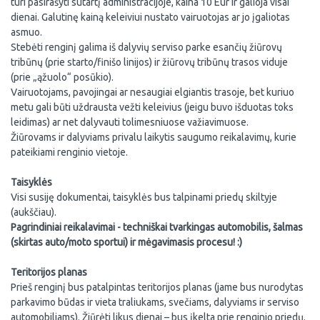
turi pasirašyti sutartį administracijoje, kaina 10 Eur ir galioja visai
dienai. Galutinę kainą keleiviui nustato vairuotojas ar jo įgaliotas
asmuo.
Stebėti renginį galima iš dalyvių serviso parke esančių žiūrovų
tribūnų (prie starto/finišo linijos) ir žiūrovų tribūnų trasos viduje
(prie „ąžuolo“ posūkio).
Vairuotojams, pavojingai ar nesaugiai elgiantis trasoje, bet kuriuo
metu gali būti uždrausta vežti keleivius (jeigu buvo išduotas toks
leidimas) ar net dalyvauti tolimesniuose važiavimuose.
Žiūrovams ir dalyviams privalu laikytis saugumo reikalavimų, kurie
pateikiami renginio vietoje.
Taisyklės
Visi susiję dokumentai, taisyklės bus talpinami priedų skiltyje
(aukščiau).
Pagrindiniai reikalavimai - techniškai tvarkingas automobilis, šalmas
(skirtas auto/moto sportui) ir mėgavimasis procesu! :)
Teritorijos planas
Prieš renginį bus patalpintas teritorijos planas (jame bus nurodytas
parkavimo būdas ir vieta traliukams, svečiams, dalyviams ir serviso
automobiliams). Žiūrėti likus dienai – bus įkelta prie renginio priedų.