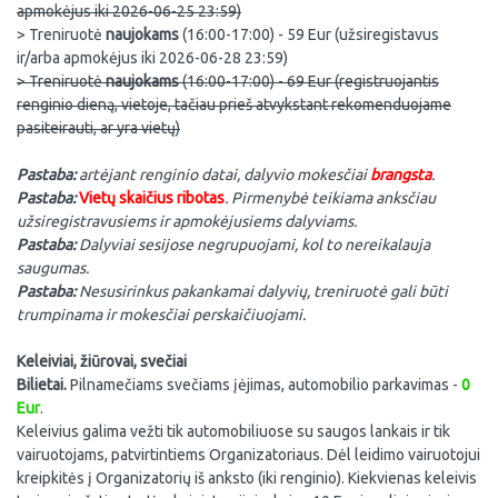
apmokėjus iki 2026-06-25 23:59)
> Treniruotė
naujokams
(16:00-17:00) - 59 Eur (užsiregistavus
ir/arba apmokėjus iki 2026-06-28 23:59)
> Treniruotė
naujokams
(16:00-17:00) - 69 Eur (
registruojantis
renginio dieną, vietoje, tačiau prieš atvykstant rekomenduojame
pasiteirauti, ar yra vietų
)
Pastaba:
artėjant renginio datai, dalyvio mokesčiai
brangsta
.
Pastaba:
Vietų skaičius ribotas
. Pirmenybė teikiama anksčiau
užsiregistravusiems ir apmokėjusiems dalyviams.
Pastaba:
Dalyviai sesijose negrupuojami, kol to nereikalauja
saugumas.
Pastaba:
Nesusirinkus pakankamai dalyvių, treniruotė gali būti
trumpinama ir mokesčiai perskaičiuojami.
Keleiviai, žiūrovai, svečiai
Bilietai.
Pilnamečiams svečiams įėjimas, automobilio parkavimas -
0
Eur
.
Keleivius galima vežti tik automobiliuose su saugos lankais ir tik
vairuotojams, patvirtintiems Organizatoriaus. Dėl leidimo vairuotojui
kreipkitės į Organizatorių iš anksto (iki renginio). Kiekvienas keleivis