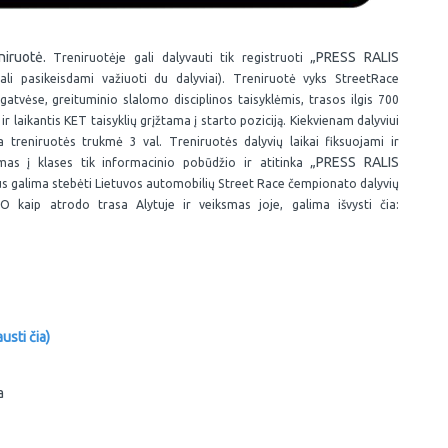
niruotė.
„PRESS RALIS
Treniruotėje gali dalyvauti tik registruoti
ali pasikeisdami važiuoti du dalyviai). Treniruotė vyks StreetRace
gatvėse, greituminio slalomo disciplinos taisyklėmis, trasos ilgis 700
ir laikantis KET taisyklių grįžtama į starto poziciją. Kiekvienam dalyviui
 treniruotės trukmė 3 val. Treniruotės dalyvių laikai fiksuojami ir
„PRESS RALIS
tymas į klases tik informacinio pobūdžio ir atitinka
 bus galima stebėti Lietuvos automobilių Street Race čempionato dalyvių
 kaip atrodo trasa Alytuje ir veiksmas joje, galima išvysti čia:
usti čia)
a