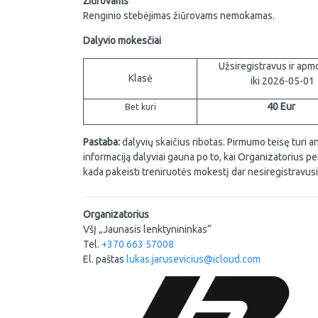
Žiūrovams
Renginio stebėjimas žiūrovams nemokamas.
Dalyvio mokesčiai
Užsiregistravus ir apm
Klasė
iki 2026-05-01
40 Eur
Bet kuri
Pastaba:
dalyvių skaičius ribotas. Pirmumo teisę turi 
informaciją dalyviai gauna po to, kai Organizatorius per
kada pakeisti treniruotės mokestį dar nesiregistravu
Organizatorius
VšĮ „Jaunasis lenktynininkas“
Tel.
+370 663 57008
El. paštas
lukas.jarusevicius@icloud.com