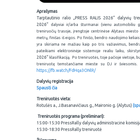
Aprašymas
Tarptautinio ralio „PRESS RALIS 2026“ dalyvių tre
2026“
dalyviai ir/arba šturmanai (vienu automobiliu g
treniruočių trasoje, įrengtoje centrinėse Alytaus miesto 
metrų, finišas iš eigos. Po finišo, bendro naudojimo keliais 
yra skiriama ne mažiau kaip po tris važiavimus, bendra
pateikiami elektroninėje sistemoje realiu laiku, skirs
2026“
klasifikaciją. Po treniruotės, toje pačioje vietoje,
treniruotę temstančiame mieste su DJ ir šviesomis. O
https://fb.watch/FdHqa3ONlR/
Dalyvių registracija
Spausti čia
Treniruotės vieta:
Rotušės a., J.Basanavičiaus g., Maironio g. (Alytus)
(spa
Treniruotės programa (preliminari):
15:00-15:30 PressRally dalyvių administracinė komisij
15:30-18:30 PressRally treniruotė