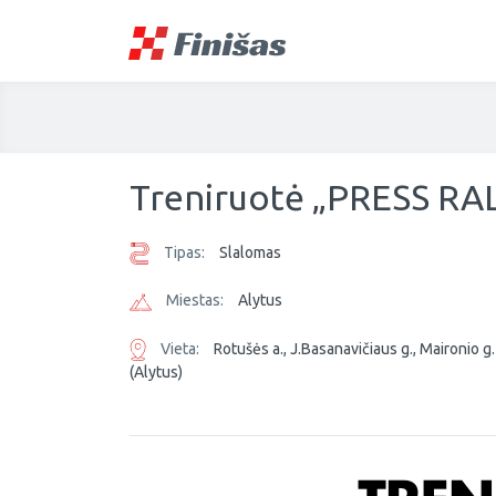
Treniruotė „PRESS RAL
Tipas:
Slalomas
Miestas:
Alytus
Vieta:
Rotušės a., J.Basanavičiaus g., Maironio g.
(Alytus)