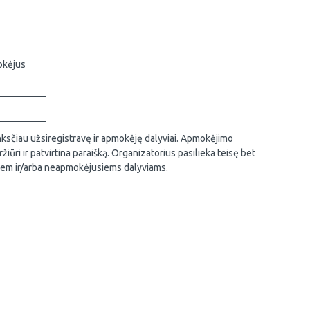
okėjus
anksčiau užsiregistravę ir apmokėję dalyviai. Apmokėjimo
žiūri ir patvirtina paraišką. Organizatorius pasilieka teisę bet
siem
ir/arba neapmokėjusiems dalyviams.