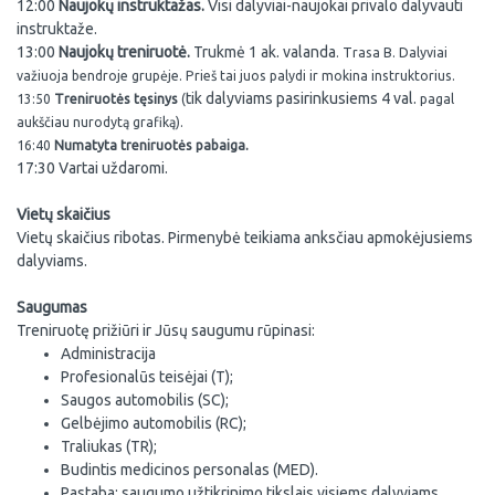
12:00
Naujokų instruktažas.
Visi dalyviai-naujokai privalo dalyvauti
instruktaže.
13:00
Naujokų treniruotė.
Trukmė 1 ak. valanda
. Trasa B. Dalyviai
važiuoja bendroje grupėje. Prieš tai juos palydi ir mokina instruktorius.
tik dalyviams pasirinkusiems 4 val.
13:50
Treniruotės tęsinys
(
pagal
aukščiau nurodytą grafiką).
16:40
Numatyta treniruotės pabaiga.
17:30 Vartai uždaromi.
Vietų skaičius
Vietų skaičius ribotas. Pirmenybė teikiama anksčiau apmokėjusiems
dalyviams.
Saugumas
Treniruotę prižiūri ir Jūsų saugumu rūpinasi:
Administracija
Profesionalūs teisėjai (T);
Saugos automobilis (SC);
Gelbėjimo automobilis (RC);
Traliukas (TR);
Budintis medicinos personalas (MED).
Pastaba: saugumo užtikrinimo tikslais visiems dalyviams