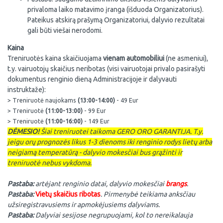
privaloma laiko matavimo įranga (išduoda Organizatorius).
Pateikus atskirą prašymą Organizatoriui, dalyvio rezultatai
gali būti viešai nerodomi.
Kaina
Treniruotės kaina skaičiuojama
vienam automobiliui
(ne asmeniui),
t.y. vairuotojų skaičius neribotas (visi vairuotojai privalo pasirašyti
dokumentus renginio dieną Administracijoje ir dalyvauti
instruktaže):
> Treniruotė naujokams
(13:00-14:00)
- 49 Eur
> Treniruotė
(11:00-13:00)
- 99 Eur
> Treniruotė
(11:00-16:00)
- 149 Eur
DĖMESIO!
Šiai treniruotei taikoma GERO ORO GARANTIJA. T.y.
jeigu orų prognozės likus 1-3 dienoms iki renginio rodys lietų arba
neigiamą temperatūrą - dalyvio mokesčiai bus grąžinti ir
treniruotė nebus vykdoma.
Pastaba:
artėjant renginio datai, dalyvio mokesčiai
brangs
.
Pastaba:
Vietų skaičius ribotas
. Pirmenybė teikiama anksčiau
užsiregistravusiems ir apmokėjusiems dalyviams.
Pastaba:
Dalyviai sesijose negrupuojami, kol to nereikalauja