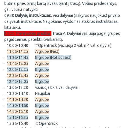
būtinai prieš pirmą kartą išvažiuojant į trasą). Vėliau pradedantys,
gali vėliau ir atvykti.
09:30
Dalyvių instruktažas.
Visi dalyviai (išskyrus naujokus) privalo
dalyvauti instruktaže. Naujokams vykdomas atskiras instruktažas,
kitu laiku.
10:00
Tr
eniruotės pradžia.
Trasa A. Dalyviai važiuoja pagal grupes
pagal žemiau pateiktą tvarkaraštį.
10:00-10:40
#Opentrack (važiuoja 2 val. ir 4 val. dalyviai)
11:05-11:25
A grupė (Fast)
11:25-11:45
B grupė (Not so fast)
11:45-12:05
A grupė
12:05-12:25
B grupė
12:25-12:45
A grupė
12:45-13:05
B grupė
13:05-13:20
važiuoja tik 2 val. dalyviai
13:20-14:10
Naujokai
14:10-14:30
A grupė
14:30-14:50
B grupė
14:50-15:10
A grupė
15:15-15:35
B grupė
15:35-16:40
#Opentrack