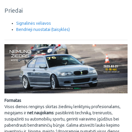
Priedai
Signalinės vėliavos
Bendrieji nuostatai (taisyklės)
Formatas
Visos dienos renginys skirtas žiedinių lenktynių profesionalams,
mėgėjams ir
net naujokams
: pasitikrinti techniką, treniruotis,
susipažinti su automobilių sportu, gerinti vairavimo įgūdžius bei
pabendrauti bendraminčių būryje. Galima atsivežti lauko kepimo
inventorių ir, žinoma, maisto :) Programoje numatyti visos dienos