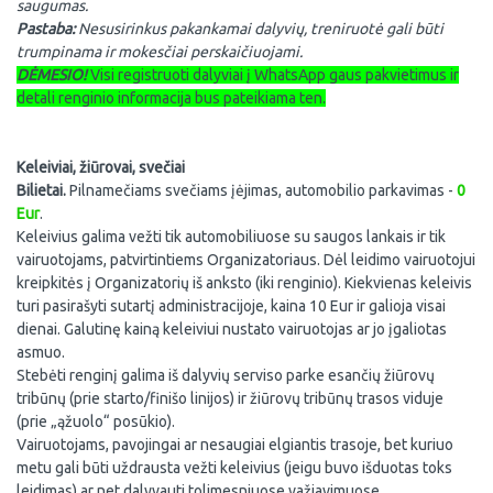
saugumas.
Pastaba:
Nesusirinkus pakankamai dalyvių, treniruotė gali būti
trumpinama ir mokesčiai perskaičiuojami.
DĖMESIO!
Visi registruoti dalyviai į WhatsApp gaus pakvietimus ir
detali renginio informacija bus pateikiama ten.
Keleiviai, žiūrovai, svečiai
Bilietai.
Pilnamečiams svečiams įėjimas, automobilio parkavimas -
0
Eur
.
Keleivius galima vežti tik automobiliuose su saugos lankais ir tik
vairuotojams, patvirtintiems Organizatoriaus. Dėl leidimo vairuotojui
kreipkitės į Organizatorių iš anksto (iki renginio). Kiekvienas keleivis
turi pasirašyti sutartį administracijoje, kaina 10 Eur ir galioja visai
dienai. Galutinę kainą keleiviui nustato vairuotojas ar jo įgaliotas
asmuo.
Stebėti renginį galima iš dalyvių serviso parke esančių žiūrovų
tribūnų (prie starto/finišo linijos) ir žiūrovų tribūnų trasos viduje
(prie „ąžuolo“ posūkio).
Vairuotojams, pavojingai ar nesaugiai elgiantis trasoje, bet kuriuo
metu gali būti uždrausta vežti keleivius (jeigu buvo išduotas toks
leidimas) ar net dalyvauti tolimesniuose važiavimuose.