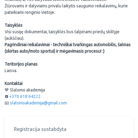
Žiūrovams ir dalyviams privalu laikytis saugumo reikalavimų, kurie
pateikiami renginio vietoje.
Taisyklės
Visi susiję dokumentai, taisyklės bus talpinami priedų skiltyje
(aukščiau).
Pagrindiniai reikalavimai - techniškai tvarkingas automobilis, šalmas
(skirtas auto/moto sportui) ir mėgavimasis procesu! :)
Teritorijos planas
Laisva.
Kontaktai
💙 Slalomo akademija
☎️
+370 618 64222
📧
slalomoakademija@gmail.com
Registracija sustabdyta