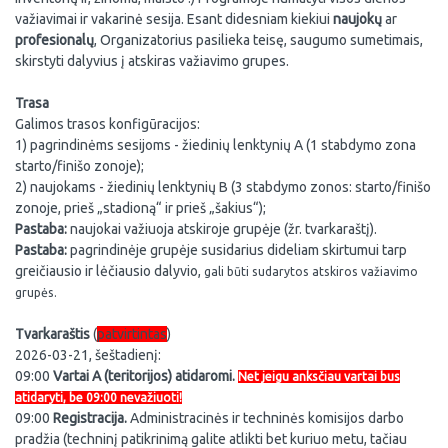
važiavimai ir vakarinė sesija. Esant didesniam kiekiui
naujokų
ar
profesionalų
, Organizatorius pasilieka teisę, saugumo sumetimais,
skirstyti dalyvius į atskiras važiavimo grupes.
Trasa
Galimos trasos konfigūracijos:
1) pagrindinėms sesijoms - žiedinių lenktynių A (1 stabdymo zona
starto/finišo zonoje);
2) naujokams - žiedinių lenktynių B (3 stabdymo zonos: starto/finišo
zonoje, prieš „stadioną“ ir prieš „šakius“);
Pastaba:
naujokai važiuoja atskiroje grupėje (žr. tvarkaraštį).
Pastaba:
pagrindinėje grupėje susidarius dideliam skirtumui tarp
greičiausio ir lėčiausio dalyvio,
gali būti sudarytos atskiros važiavimo
grupės.
Tvarkaraštis
(
patvirtintas
)
2026-03-21, šeštadienį:
09:00
Vartai A (teritorijos) atidaromi.
Net jeigu anksčiau vartai bus
atidaryti, be 09:00 nevažiuoti!
09:00
Registracija.
Administracinės ir techninės komisijos darbo
pradžia (techninį patikrinimą galite atlikti bet kuriuo metu, tačiau