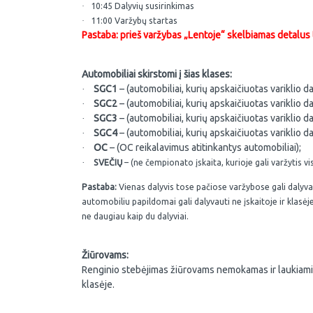
·
10:45 Dalyvių susirinkimas
·
11:00 Varžybų startas
Pastaba: prieš varžybas „Lentoje“ skelbiamas detalus t
Automobiliai skirstomi į šias klases:
SGC1
– (automobiliai, kurių apskaičiuotas variklio da
·
SGC2
– (automobiliai, kurių apskaičiuotas variklio d
·
SGC3
– (
automobiliai, kurių apskaičiuotas variklio d
·
SGC4
– (
automobiliai, kurių apskaičiuotas variklio da
·
OC
– (OC reikalavimus atitinkantys automobiliai);
·
·
SVEČIŲ
– (
ne čempionato įskaita, kurioje gali varžytis vi
Pastaba:
Vienas dalyvis tose pačiose varžybose gali dalyvau
automobiliu papildomai gali dalyvauti ne įskaitoje ir klasėj
ne daugiau kaip du dalyviai.
Žiūrovams:
Renginio stebėjimas žiūrovams nemokamas ir laukiami 
klasėje.