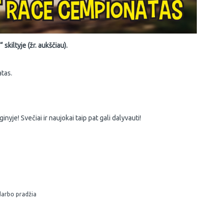
skiltyje (žr. aukščiau).
tas.
nyje! Svečiai ir naujokai taip pat gali dalyvauti!
 darbo pradžia