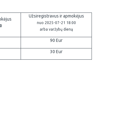
Užsiregistravus ir apmokėjus
okėjus
nuo 2025-07-21 18:00
0
arba varžybų dieną
90 Eur
30 Eur