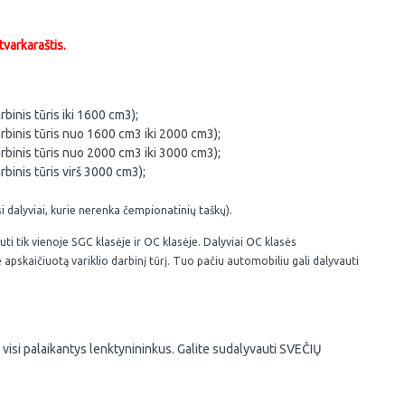
varkaraštis.
rbinis tūris iki 1600 cm3);
arbinis tūris nuo 1600 cm3 iki 2000 cm3);
arbinis tūris nuo 2000 cm3 iki 3000 cm3);
rbinis tūris virš 3000 cm3);
si dalyviai, kurie nerenka čempionatinių taškų).
ti tik vienoje SGC klasėje ir OC klasėje. Dalyviai OC
klasės
e apskaičiuotą variklio darbinį tūrį. Tuo
pačiu automobiliu gali dalyvauti
visi palaikantys lenktynininkus. Galite sudalyvauti SVEČIŲ