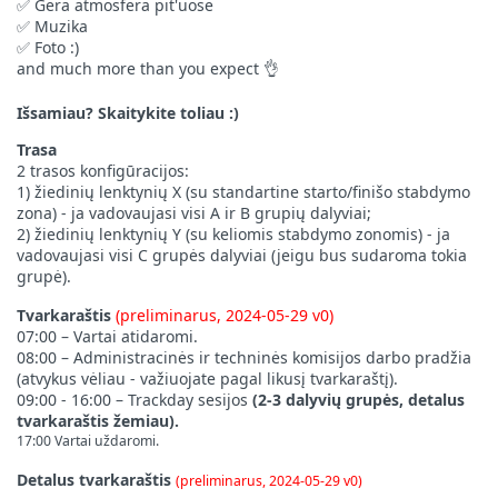
Gera atmosfera pit'uose
✅
Muzika
✅
Foto :)
✅
and much more than you expect
👌
Išsamiau? Skaitykite toliau :)
Trasa
2 trasos konfigūracijos:
1) žiedinių lenktynių X (su standartine starto/finišo stabdymo
zona) - ja vadovaujasi visi A ir B grupių dalyviai;
2) žiedinių lenktynių Y (su keliomis stabdymo zonomis) - ja
vadovaujasi visi C grupės dalyviai (jeigu bus sudaroma tokia
grupė).
Tvarkaraštis
(preliminarus, 2024-05-29 v0)
07:00 – Vartai atidaromi.
08:00 – Administracinės ir techninės komisijos darbo pradžia
(atvykus vėliau - važiuojate pagal likusį tvarkaraštį).
09:00 - 16:00 –
Trackday sesijos
(2-3 dalyvių grupės, detalus
tvarkaraštis žemiau).
17:00 Vartai uždaromi.
Detalus tvarkaraštis
(preliminarus, 2024-05-29 v0)