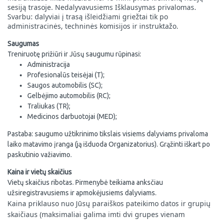
sesiją trasoje. Nedalyvavusiems Išklausymas privalomas.
Svarbu: dalyviai į trasą išleidžiami griežtai tik po
administracinės, techninės komisijos ir instruktažo.
Saugumas
Treniruotę prižiūri ir Jūsų saugumu rūpinasi:
Administracija
Profesionalūs teisėjai (T);
Saugos automobilis (SC);
Gelbėjimo automobilis (RC);
Traliukas (TR);
Medicinos darbuotojai (MED);
Pastaba: s
augumo užtikrinimo tikslais visiems dalyviams privaloma
laiko matavimo įranga (ją išduoda Organizatorius). Grąžinti iškart po
paskutinio važiavimo.
Kaina ir vietų skaičius
Vietų skaičius ribotas. Pirmenybė teikiama anksčiau
užsiregistravusiems ir apmokėjusiems dalyviams.
Kaina priklauso nuo Jūsų paraiškos pateikimo datos ir grupių
skaičiaus (maksimaliai galima imti dvi grupes vienam