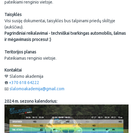
pateikiami renginio vietoje.
Taisyklės
Visi susiję dokumentai, taisyklės bus talpinami priedų skiltyje
(aukščiau).
Pagrindiniai reikalavimai - techniškai tvarkingas automobilis, šalmas
ir mėgavimasis procesu! :)
Teritorijos planas
Pateikiamas renginio vietoje.
Kontaktai
💙 Slalomo akademija
☎️
+370 618 64222
📧
slalomoakademija@gmail.com
2024 m. sezono kalendorius: