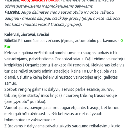
Pastaba:
Vietų skaičius ribotas
. Pirmenybė teikiama anksčiau
užsiregistravusiems ir apmokėjusiems dalyviams.
Pastaba:
Jeigu dalinatės vienu automobiliu ir norite važiuoti
daugiau - rinkitės daugiau trackday grupių (jeigu norite važiuoti
bet kada - rinkitės visas 3 trackday grupes).
Keleiviai, žiūrovai, svečiai
Bilietai.
Pilnamečiams svečiams įėjimas, automobilio parkavimas -
0
Eur
.
Keleivius galima vežti tik automobiliuose su saugos lankais ir tik
vairuotojams, patvirtintiems Organizatoriaus. Dėl leidimo vairuotojui
kreipkitės į Organizatorių iš anksto (iki renginio). Kiekvienas keleivis
turi pasirašyti sutartį administracijoje, kaina 10 Eur ir galioja visai
dienai. Galutinę kainą keleiviui nustato vairuotojas ar jo įgaliotas
asmuo.
Stebėti renginį galima iš dalyvių serviso parke esančių žiūrovų
tribūnų (prie starto/finišo linijos) ir žiūrovų tribūnų trasos viduje
(prie „ąžuolo“ posūkio).
Vairuotojams, pavojingai ar nesaugiai elgiantis trasoje, bet kuriuo
metu gali būti uždrausta vežti keleivius ar net dalyvauti
tolimesniuose važiavimuose.
Žiūrovams ir dalyviams privalu laikytis saugumo reikalavimų, kurie