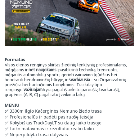
Formatas
Visos dienos renginys skirtas žiedinių lenktynių profesionalams,
mėgėjams ir
net naujokams:
pasitikrinti techniką, treniruotis,
mėgautis automobilių sportu, gerinti vairavimo įgūdžius bei
bendrauti bendraminčių būryje, ir
svarbiausia
– su Organizatorių
priežiūra bei budinčiomis tarnybomis.
Trackday tipo
renginyje
važiuojama
yra pagal iš anksto paruoštą tvarkaraštį,
grupėmis (A, B, C) pagal rato įveikimo laiką.
MENIU
3300m ilgio Kačerginės Nemuno žiedo trasa
✅
Profesionalūs ir padėti pasiruošę teisėjai
✅
Kokybiškas TrackDayLT su daug laiko trasoje
✅
Laiko matavimas ir rezultatai realiu laiku
✅
Neperpildyta trasa dalyviais
✅