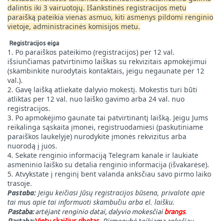
dalintis iki 3 vairuotojų. Išankstinės registracijos metu
paraišką pateikia vienas asmuo, kiti asmenys pildomi renginio
vietoje, administracinės komisijos metu.
Registracijos eiga
1. Po paraiškos pateikimo (registracijos) per 12 val.
išsiunčiamas patvirtinimo laiškas su rekvizitais apmokėjimui
(skambinkite nurodytais kontaktais, jeigu negaunate per 12
val.).
2. Gavę laišką atliekate dalyvio mokestį. Mokestis turi būti
atliktas per 12 val. nuo laiško gavimo arba 24 val. nuo
registracijos.
3. Po apmokėjimo gaunate tai patvirtinantį laišką. Jeigu Jums
reikalinga sąskaita įmonei, registruodamiesi (paskutiniame
paraiškos laukelyje) nurodykite įmonės rekvizitus arba
nuorodą į juos.
4. Sekate renginio informaciją Telegram kanale ir laukiate
asmeninio laiško su detalia renginio informacija (išvakarėse).
5. Atvykstate į renginį bent valanda anksčiau savo pirmo laiko
trasoje.
Pastaba:
Jeigu keičiasi Jūsų registracijos būsena, privalote apie
tai mus apie tai informuoti skambučiu arba el. laišku.
Pastaba:
artėjant renginio datai, dalyvio mokesčiai
brangs
.