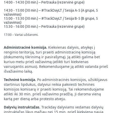
14:00 - 14:30 (30 min.) – Pertrauka
(rezervinė grupė)
14:30 - 15
:00 (30 min.) – #TrackDayLT / Sesija A-5 (A grupė, 5
važiavimas)
15:00 - 15:30 (30 min.) – #TrackDayLT / Sesija B-5 (B grupė, 5
važiavimas)
15:30 - 16:00 (30 min.) – Pertrauka
(rezervinė grupė)
17:00 – Vartai uždaromi.
Administracinė komisija.
Kiekvienas dalyvis, atvykęs į
renginio teritoriją, turi praeiti administracinę komisiją
(dokumentų tikrinimą ir pasirašymą). Ją atlikti galima bet
kuriuo metu prieš važiavimą (atlikti turi kiekvienas
vairuojantis asmuo). Rekomenduojame ją atlikti valanda prieš
išvažiavimo laiką.
Techninė komisija.
Po administracinės komisijos, užsiklijavus
startinius lipdukus, dalyviui reikia pakviesti techninės
komisijos komisarą ir praeiti komisiją. Tai rekomenduojame
atlikti iki 30 min. prieš važiavimo pradžią. Ji daroma vieną
kartą per dieną arba protesto atveju.
Dalyvių instruktažas.
Trackday dalyviams vedamas dalyvių
instruktažas likus mažiau nei 15 min. prieš kiekvieną naują