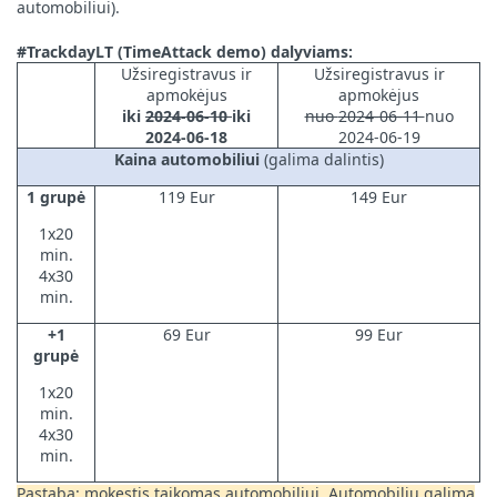
automobiliui).
#TrackdayLT (TimeAttack demo) dalyviams:
Užsiregistravus ir
Užsiregistravus ir
apmokėjus
apmokėjus
iki
2024-06-10
iki
nuo
2024-06-11
nuo
2024-06-18
2024-06-19
Kaina automobiliui
(galima dalintis)
1 grupė
119 Eur
149 Eur
1x20
min.
4x30
min.
+1
69 Eur
99 Eur
grupė
1x20
min.
4x30
min.
Pastaba:
mokestis taikomas automobiliui. Automobiliu galima