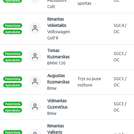
Mitsubishi
OC
Apmokėta
sportas
Colt
Rimantas
Vokietaitis
SGC4 /
Patvirtinta
Volkswagen
OC
Apmokėta
Golf R
Tomas
SGC3 /
Patvirtinta
Kuzmarskas
OC
Apmokėta
BMW 130
Augustas
Trys su puse
SGC3 /
Patvirtinta
Kuzmarskas
vožtuvo
OC
Apmokėta
Bmw
Vidmantas
SGC3 /
Patvirtinta
Guzevičius
OC
Apmokėta
Bmw
Rimantas
Valkeris
Patvirtinta