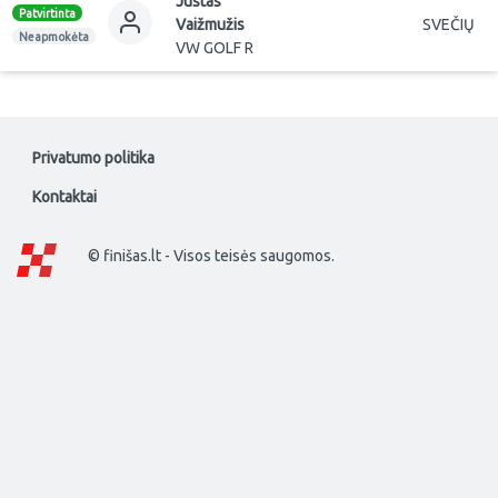
Justas
Patvirtinta
Vaižmužis
SVEČIŲ
Neapmokėta
VW GOLF R
Privatumo politika
Kontaktai
© finišas.lt - Visos teisės saugomos.