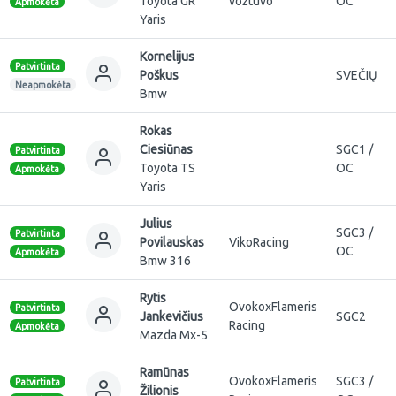
Toyota GR
vožtuvo
OC
Apmokėta
Yaris
Kornelijus
Patvirtinta
Poškus
SVEČIŲ
Neapmokėta
Bmw
Rokas
Ciesiūnas
SGC1 /
Patvirtinta
Toyota TS
OC
Apmokėta
Yaris
Julius
SGC3 /
Patvirtinta
Povilauskas
VikoRacing
OC
Apmokėta
Bmw 316
Rytis
OvokoxFlameris
Patvirtinta
Jankevičius
SGC2
Racing
Apmokėta
Mazda Mx-5
Ramūnas
OvokoxFlameris
SGC3 /
Patvirtinta
Žilionis