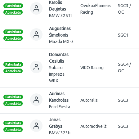
Karolis
OvokoxFlameris
SGC3 /
Patvirtinta
Daujotas
Racing
OC
Apmokėta
BMW 325TI
Augustinas
Patvirtinta
Šimelionis
SGC1
Apmokėta
Mazda MX-5
Domantas
Cesiulis
SGC4 /
Patvirtinta
Subaru
VIKO Racing
OC
Apmokėta
Impreza
WRX
Aurimas
Patvirtinta
Kandrotas
Autoralis
SGC3
Apmokėta
Ford Fiesta
Jonas
Patvirtinta
Grabys
Automotive.lt
SGC3
Apmokėta
BMW 323ti