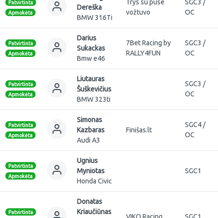
Trys su puse
SGC3 /
Patvirtinta
Dereška
vožtuvo
OC
Apmokėta
BMW 316Ti
Darius
7Bet Racing by
SGC3 /
Patvirtinta
Sukackas
RALLY4FUN
OC
Apmokėta
Bmw e46
Liutauras
SGC3 /
Patvirtinta
Šuškevičius
OC
Apmokėta
BMW 323ti
Simonas
SGC4 /
Patvirtinta
Kazbaras
Finišas.lt
OC
Apmokėta
Audi A3
Ugnius
Patvirtinta
Myniotas
SGC1
Apmokėta
Honda Civic
Donatas
Kriaučiūnas
Patvirtinta
VIKO Racing
SGC1