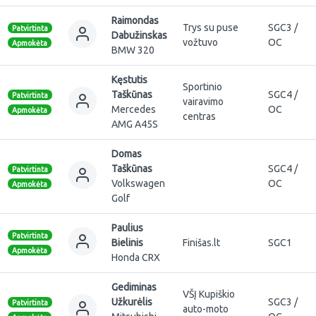
Raimondas
Trys su puse
SGC3 /
Patvirtinta
Dabužinskas
vožtuvo
OC
Apmokėta
BMW 320
Kęstutis
Sportinio
Taškūnas
SGC4 /
Patvirtinta
vairavimo
Mercedes
OC
Apmokėta
centras
AMG A45S
Domas
Taškūnas
SGC4 /
Patvirtinta
Volkswagen
OC
Apmokėta
Golf
Paulius
Patvirtinta
Bielinis
Finišas.lt
SGC1
Apmokėta
Honda CRX
Gediminas
VŠĮ Kupiškio
Užkurėlis
SGC3 /
Patvirtinta
auto-moto