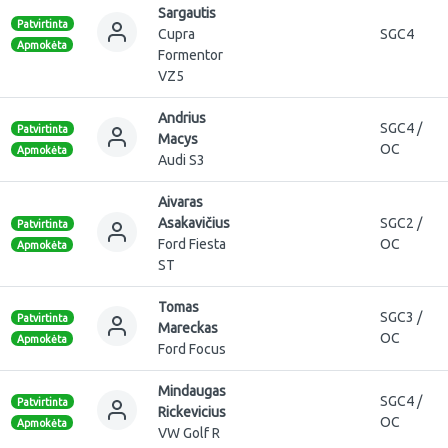
Sargautis
Patvirtinta
Cupra
SGC4
Apmokėta
Formentor
VZ5
Andrius
SGC4 /
Patvirtinta
Macys
OC
Apmokėta
Audi S3
Aivaras
Asakavičius
SGC2 /
Patvirtinta
Ford Fiesta
OC
Apmokėta
ST
Tomas
SGC3 /
Patvirtinta
Mareckas
OC
Apmokėta
Ford Focus
Mindaugas
SGC4 /
Patvirtinta
Rickevicius
OC
Apmokėta
VW Golf R