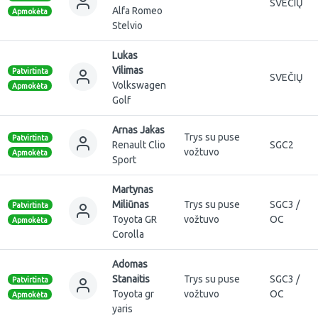
SVEČIŲ
Alfa Romeo
Apmokėta
Stelvio
Lukas
Vilimas
Patvirtinta
SVEČIŲ
Volkswagen
Apmokėta
Golf
Arnas Jakas
Trys su puse
Patvirtinta
Renault Clio
SGC2
vožtuvo
Apmokėta
Sport
Martynas
Miliūnas
Trys su puse
SGC3 /
Patvirtinta
Toyota GR
vožtuvo
OC
Apmokėta
Corolla
Adomas
Stanaitis
Trys su puse
SGC3 /
Patvirtinta
Toyota gr
vožtuvo
OC
Apmokėta
yaris