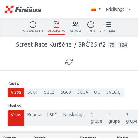
Prisijungti
INFORMACIJA
PARAIŠKOS
DALYVIAI
LENTA
REZULTATAI
Street Race Kuršėnai / SRČ'25 #2
75
124
Klasės:
Visos
SGC1
SGC2
SGC3
SGC4
OC
SVEČIŲ
Įskaitos:
Visos
Bendra
LSRČ
Neįskaitoje
1
2
3
grupė
grupė
grupė