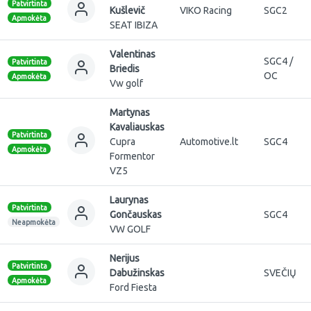
Patvirtinta
Kušlevič
VIKO Racing
SGC2
Apmokėta
SEAT IBIZA
Valentinas
SGC4 /
Patvirtinta
Briedis
OC
Apmokėta
Vw golf
Martynas
Kavaliauskas
Patvirtinta
Cupra
Automotive.lt
SGC4
Apmokėta
Formentor
VZ5
Laurynas
Patvirtinta
Gončauskas
SGC4
Neapmokėta
VW GOLF
Nerijus
Patvirtinta
Dabužinskas
SVEČIŲ
Apmokėta
Ford Fiesta