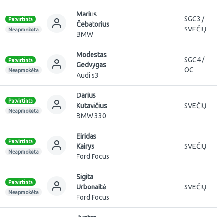
Marius
SGC3 /
Patvirtinta
Čebatorius
SVEČIŲ
Neapmokėta
BMW
Modestas
SGC4 /
Patvirtinta
Gedvygas
OC
Neapmokėta
Audi s3
Darius
Patvirtinta
Kutavičius
SVEČIŲ
Neapmokėta
BMW 330
Eiridas
Patvirtinta
Kairys
SVEČIŲ
Neapmokėta
Ford Focus
Sigita
Patvirtinta
Urbonaitė
SVEČIŲ
Neapmokėta
Ford Focus