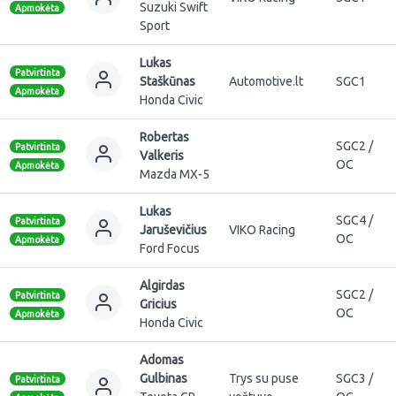
Suzuki Swift
Apmokėta
Sport
Lukas
Patvirtinta
Staškūnas
Automotive.lt
SGC1
Apmokėta
Honda Civic
Robertas
SGC2 /
Patvirtinta
Valkeris
OC
Apmokėta
Mazda MX-5
Lukas
SGC4 /
Patvirtinta
Jaruševičius
VIKO Racing
OC
Apmokėta
Ford Focus
Algirdas
SGC2 /
Patvirtinta
Gricius
OC
Apmokėta
Honda Civic
Adomas
Gulbinas
Trys su puse
SGC3 /
Patvirtinta