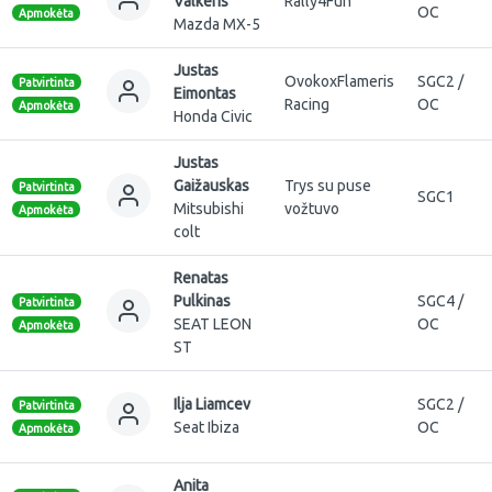
Valkeris
Rally4Fun
OC
Apmokėta
Mazda MX-5
Justas
OvokoxFlameris
SGC2 /
Patvirtinta
Eimontas
Racing
OC
Apmokėta
Honda Civic
Justas
Gaižauskas
Trys su puse
Patvirtinta
SGC1
Mitsubishi
vožtuvo
Apmokėta
colt
Renatas
Pulkinas
SGC4 /
Patvirtinta
SEAT LEON
OC
Apmokėta
ST
Ilja Liamcev
SGC2 /
Patvirtinta
Seat Ibiza
OC
Apmokėta
Anita