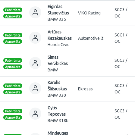
Eigirdas
SGC3 /
Patvirtinta
Stanevičius
VIKO Racing
OC
Apmokėta
BMW 325
Artūras
SGC1 /
Patvirtinta
Kazakauskas
Automotive.lt
OC
Apmokėta
Honda Civic
Simas
SGC3 /
Patvirtinta
Veržbickas
OC
Apmokėta
BMW
Karolis
SGC3 /
Patvirtinta
Šližauskas
Ekrosas
OC
Apmokėta
BMW 330
Gytis
SGC3 /
Patvirtinta
Tepcovas
OC
Apmokėta
BMW 318ti
Mindaugas