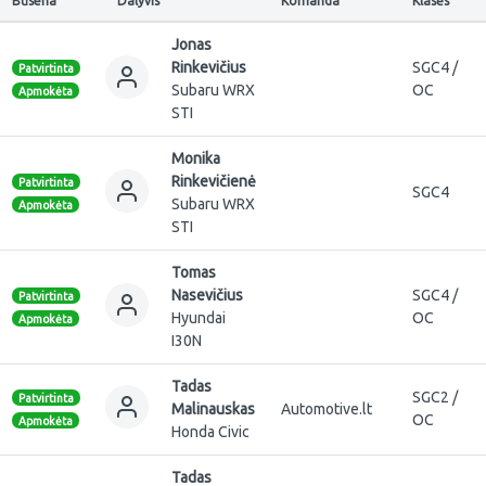
Būsena
Dalyvis
Komanda
Klasės
Jonas
Rinkevičius
SGC4 /
Patvirtinta
Subaru WRX
OC
Apmokėta
STI
Monika
Rinkevičienė
Patvirtinta
SGC4
Subaru WRX
Apmokėta
STI
Tomas
Nasevičius
SGC4 /
Patvirtinta
Hyundai
OC
Apmokėta
I30N
Tadas
SGC2 /
Patvirtinta
Malinauskas
Automotive.lt
OC
Apmokėta
Honda Civic
Tadas