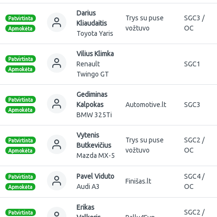
Darius
Trys su puse
SGC3 /
Patvirtinta
Kliaudaitis
vožtuvo
OC
Apmokėta
Toyota Yaris
Vilius Klimka
Patvirtinta
Renault
SGC1
Apmokėta
Twingo GT
Gediminas
Patvirtinta
Kalpokas
Automotive.lt
SGC3
Apmokėta
BMW 325Ti
Vytenis
Trys su puse
SGC2 /
Patvirtinta
Butkevičius
vožtuvo
OC
Apmokėta
Mazda MX-5
Pavel Viduto
SGC4 /
Patvirtinta
Finišas.lt
Audi A3
OC
Apmokėta
Erikas
SGC2 /
Patvirtinta