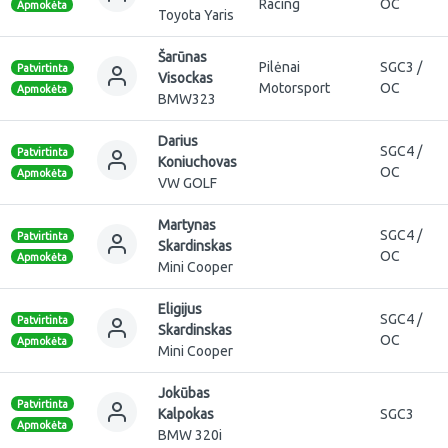
Racing
OC
Apmokėta
Toyota Yaris
Šarūnas
Pilėnai
SGC3 /
Patvirtinta
Visockas
Motorsport
OC
Apmokėta
BMW323
Darius
SGC4 /
Patvirtinta
Koniuchovas
OC
Apmokėta
VW GOLF
Martynas
SGC4 /
Patvirtinta
Skardinskas
OC
Apmokėta
Mini Cooper
Eligijus
SGC4 /
Patvirtinta
Skardinskas
OC
Apmokėta
Mini Cooper
Jokūbas
Patvirtinta
Kalpokas
SGC3
Apmokėta
BMW 320i