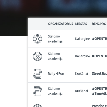
ORGANIZATORIUS
MIESTAS
RENGINYS
Slalomo
Kačerginė
#OPENTRAC
akademija.
Slalomo
Kačerginė
#OPENTRA
akademija.
Rally 4 Fun
Kuršėnai
Street Ra
Slalomo
#OPENTRAC
Kuršėnai
akademija
#TimeAtt
Porsche ev