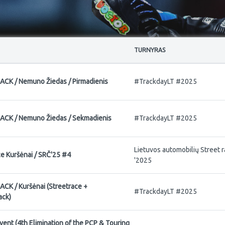
TURNYRAS
K / Nemuno Žiedas / Pirmadienis
#TrackdayLT #2025
CK / Nemuno Žiedas / Sekmadienis
#TrackdayLT #2025
Lietuvos automobilių Street 
ce Kuršėnai / SRČ'25 #4
'2025
K / Kuršėnai (Streetrace +
#TrackdayLT #2025
ack)
ent (4th Elimination of the PCP & Touring