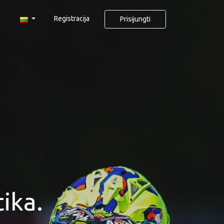
Registracija
Prisijungti
ika.