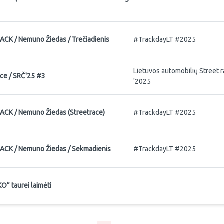
K / Nemuno Žiedas / Trečiadienis
#TrackdayLT #2025
Lietuvos automobilių Street 
ce / SRČ'25 #3
'2025
K / Nemuno Žiedas (Streetrace)
#TrackdayLT #2025
CK / Nemuno Žiedas / Sekmadienis
#TrackdayLT #2025
KO“ taurei laimėti