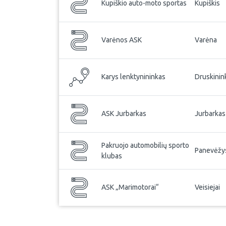
Kupiškio auto-moto sportas
Kupiškis
Varėnos ASK
Varėna
Karys lenktynininkas
Druskinin
ASK Jurbarkas
Jurbarkas
Pakruojo automobilių sporto
Panevėžy
klubas
ASK „Marimotorai“
Veisiejai