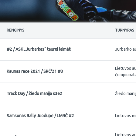
RENGINYS
TURNYRAS
#2 / ASK „Jurbarkas“ taurei laimėti
Jurbarko a
Lietuvos a
Kaunas race 2021 / SRČ'21 #3
čempionata
Track Day / Žiedo manija s3e2
Žiedo mani
Samsonas Rally Juodupė / LMRČ #2
Lietuvos m
Lietuvos a