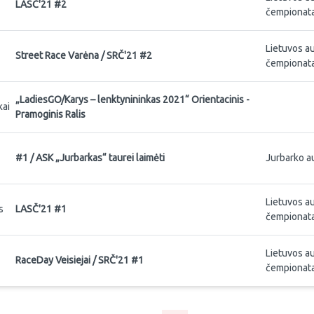
LASČ'21 #2
čempionata
Lietuvos a
Street Race Varėna / SRČ'21 #2
čempionata
„LadiesGO/Karys – lenktynininkas 2021“ Orientacinis -
kai
Pramoginis Ralis
#1 / ASK „Jurbarkas“ taurei laimėti
Jurbarko a
Lietuvos a
s
LASČ'21 #1
čempionata
Lietuvos a
RaceDay Veisiejai / SRČ'21 #1
čempionata