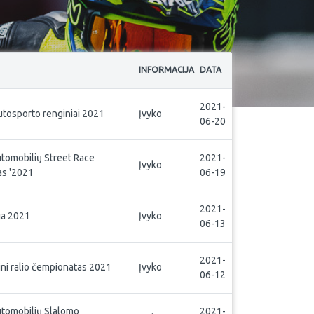
INFORMACIJA
DATA
2021-
utosporto renginiai 2021
Įvyko
06-20
utomobilių Street Race
2021-
Įvyko
s '2021
06-19
2021-
ja 2021
Įvyko
06-13
2021-
ini ralio čempionatas 2021
Įvyko
06-12
utomobilių Slalomo
2021-