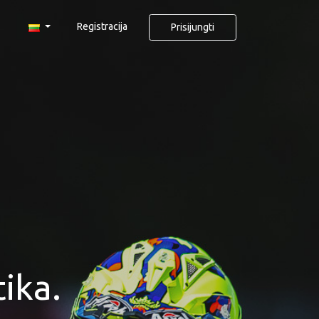
Registracija
Prisijungti
ika.