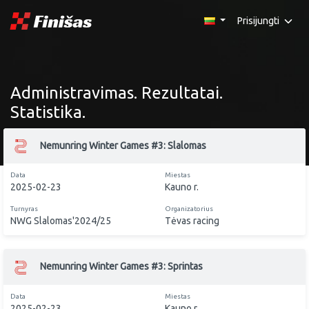
Prisijungti
Administravimas. Rezultatai.
Statistika.
Nemunring Winter Games #3: Slalomas
Data
Miestas
2025-02-23
Kauno r.
Turnyras
Organizatorius
NWG Slalomas'2024/25
Tėvas racing
Nemunring Winter Games #3: Sprintas
Data
Miestas
2025-02-23
Kauno r.